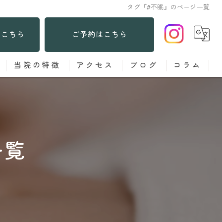
タグ『#不眠』のページ一覧
はこちら
ご予約はこちら
当院の特徴
アクセス
ブログ
コラム
あてる鍼
お灸
一覧
子ども
女性
肩こり