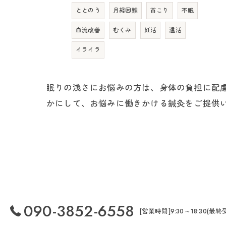
ととのう
月経困難
首こり
不眠
血流改善
むくみ
妊活
温活
イライラ
眠りの浅さにお悩みの方は、身体の負担に配
かにして、お悩みに働きかける鍼灸をご提供
090-3852-6558
[営業時間]9:30～18:30(