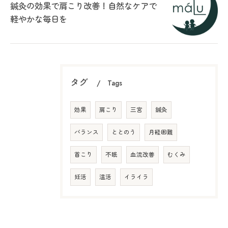
鍼灸の効果で肩こり改善！自然なケアで
軽やかな毎日を
タグ
Tags
効果
肩こり
三宮
鍼灸
バランス
ととのう
月経困難
首こり
不眠
血流改善
むくみ
妊活
温活
イライラ