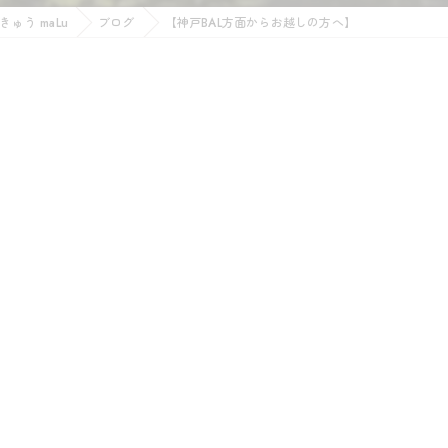
ゅう maLu
ブログ
【神戸BAL方面からお越しの方へ】