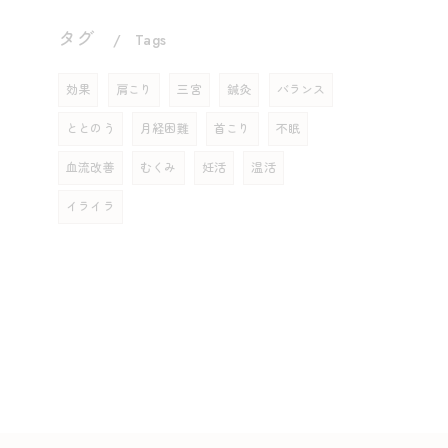
タグ
Tags
効果
肩こり
三宮
鍼灸
バランス
ととのう
月経困難
首こり
不眠
血流改善
むくみ
妊活
温活
イライラ