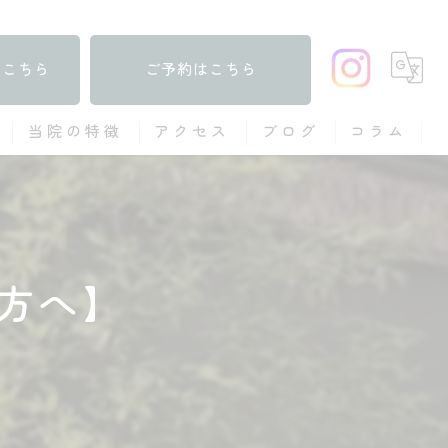
はこちら
ご予約はこちら
当院の特徴
アクセス
ブログ
コラム
あてる鍼
お灸
の方へ】
子ども
女性
肩こり