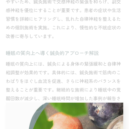
やすいため、鍼灸施術で交感神経の緊張を和らげ、副交
感神経を優位にすることが重要です。患者の症状や生活
習慣を詳細にヒアリングし、乱れた自律神経を整えるた
めの個別施術を実施。これにより、慢性的な不眠症状の
改善に寄与しています。
睡眠の質向上へ導く鍼灸的アプローチ解説
睡眠の質向上には、鍼灸による身体の緊張緩和と自律神
経調整が効果的です。具体的には、鍼灸施術で筋肉のこ
わばりをほぐし血流を促進、さらに神経系のバランスを
整えることが重要です。継続的な施術により睡眠中の覚
醒回数が減少し、深い睡眠時間が増加した事例が報告さ
れています。このような科学的根拠に基づく鍼灸的アプ
ローチは、不眠症改善の有力な選択肢となります。