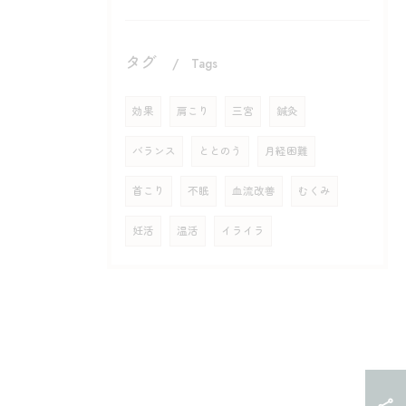
タグ
Tags
効果
肩こり
三宮
鍼灸
バランス
ととのう
月経困難
首こり
不眠
血流改善
むくみ
妊活
温活
イライラ