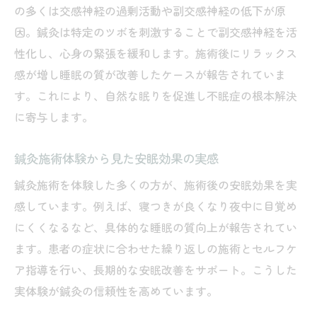
副交感神経を高めるツボと鍼灸の組み合わ
の多くは交感神経の過剰活動や副交感神経の低下が原
せ
因。鍼灸は特定のツボを刺激することで副交感神経を活
性化し、心身の緊張を緩和します。施術後にリラックス
副交感神経と睡眠の質向上に鍼灸ができる
感が増し睡眠の質が改善したケースが報告されていま
こと
す。これにより、自然な眠りを促進し不眠症の根本解決
に寄与します。
鍼灸施術体験から見た安眠効果の実感
鍼灸施術を体験した多くの方が、施術後の安眠効果を実
感しています。例えば、寝つきが良くなり夜中に目覚め
にくくなるなど、具体的な睡眠の質向上が報告されてい
ます。患者の症状に合わせた繰り返しの施術とセルフケ
ア指導を行い、長期的な安眠改善をサポート。こうした
実体験が鍼灸の信頼性を高めています。