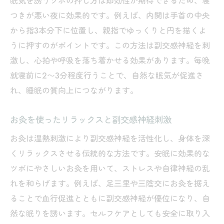
眠気を誘うツボの押し方は即効性が期待できるため、寝
つきが悪い夜に効果的です。例えば、内関は手首の中央
から指3本分下に位置し、親指でゆっくりと円を描くよ
うに押すのがポイントです。この方法は副交感神経を刺
激し、心拍や呼吸を落ち着かせる効果があります。毎晩
就寝前に2〜3分程度行うことで、自然な眠気が促進さ
れ、睡眠の質向上につながります。
お灸を使ったリラックスと副交感神経刺激
お灸は温熱刺激により副交感神経を活性化し、身体を深
くリラックスさせる伝統的な方法です。安眠に効果的な
ツボにやさしいお灸を用いて、ストレスや自律神経の乱
れを和らげます。例えば、足三里や三陰交にお灸を据え
ることで血行促進とともに副交感神経が優位になり、自
然な眠りを誘います。セルフケアとしても安全に取り入