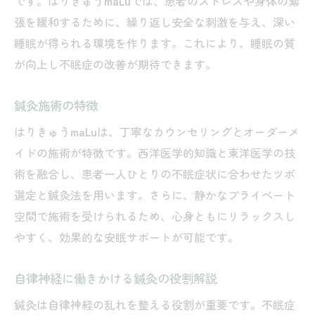
です。はりきゅうmaLuでは、患者のストレスや身体の緊
即効性が期待できる眠くなるツボの押し方
張を緩和するために、繰り返し安全な刺激を与え、深い
お灸を使ったリラックスと副交感神経刺激
睡眠が得られる環境を作ります。これにより、睡眠の質
が向上し不眠症の改善が期待できます。
鍼灸によるツボ刺激で自然な眠気を誘う方
法
鍼灸施術の特徴
安眠ツボの使い方とお灸の効果的な組み合
はりきゅうmaLuは、丁寧なカウンセリングとオーダーメ
わせ
イドの施術が特徴です。西洋医学的知識と東洋医学の技
鍼灸による不眠症改善の症例と安心ポイント
術を融合し、患者一人ひとりの不眠症状に合わせたツボ
鍼灸施術の安心できる理由
選定と鍼灸法を用います。さらに、静かなプライベート
鍼灸で得られる不眠症改善の変化や過程
空間で施術を受けられるため、心身ともにリラックスし
副交感神経と睡眠の関係
やすく、効果的な安眠サポートが可能です。
副交感神経へアプローチする安眠ケアとは
鍼灸で副交感神経を優位にする施術法
自律神経に働きかける鍼灸の役割解説
安眠へ導く鍼灸と生活習慣の見直し
鍼灸は自律神経の乱れを整える役割が重要です。不眠症