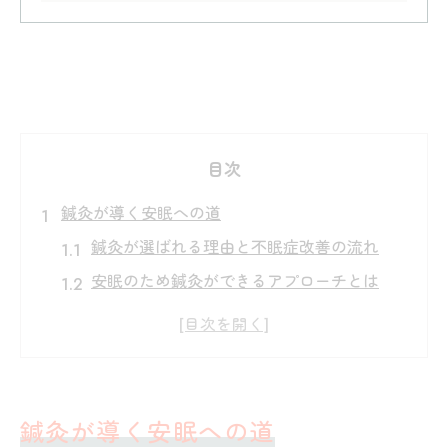
目次
鍼灸が導く安眠への道
鍼灸が選ばれる理由と不眠症改善の流れ
安眠のため鍼灸ができるアプローチとは
鍼灸施術の特徴
自律神経に働きかける鍼灸の役割解説
鍼灸施術体験から見た安眠効果の実感
不眠症に悩む方へ鍼灸セルフケアの効果解説
鍼灸が導く安眠への道