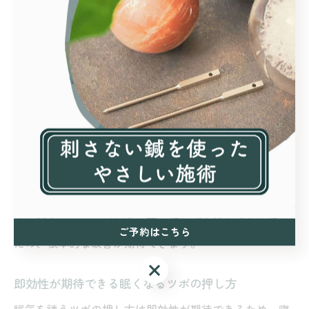
眠くなるツボとお灸で実感する自然
な眠り
不眠症改善に役立つ鍼灸と安眠ツボの解説
不眠症改善には鍼灸が自律神経のバランスを整え、心身
のリラックスを促す効果があります。東洋医学の理論に
基づいて安眠に関わるツボを刺激し、睡眠の質向上を目
指します。代表的な安眠ツボは、内関（ないかん）や神
門（しんもん）で、これらは自律神経の調整に有効で
す。鍼灸によるツボ刺激は薬に頼らず自然な眠りを促す
ご予約はこちら
ため、根本的な改善が期待できます。
ご予約はこちら
即効性が期待できる眠くなるツボの押し方