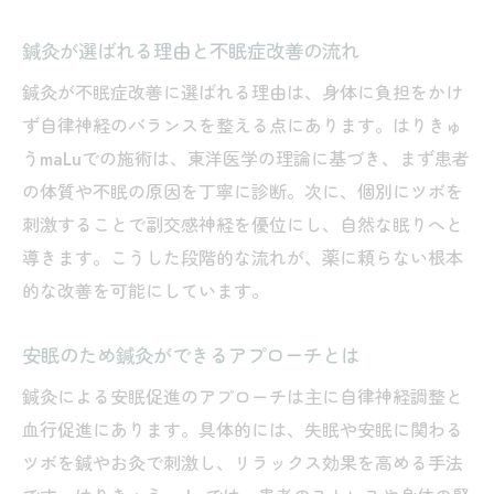
自宅でできる鍼灸セルフケアの基本ステッ
プ
鍼灸が選ばれる理由と不眠症改善の流れ
不眠症に効果的なツボと鍼灸活用法
鍼灸が不眠症改善に選ばれる理由は、身体に負担をかけ
お灸とツボ押しで安眠をサポートする方法
ず自律神経のバランスを整える点にあります。はりきゅ
セルフケアで得られる鍼灸の実際の効果
うmaLuでの施術は、東洋医学の理論に基づき、まず患者
鍼灸セルフケアと日常生活改善のポイント
の体質や不眠の原因を丁寧に診断。次に、個別にツボを
自律神経を整える鍼灸で快適な睡眠を目指す
刺激することで副交感神経を優位にし、自然な眠りへと
導きます。こうした段階的な流れが、薬に頼らない根本
鍼灸が自律神経に与える影響と仕組み
的な改善を可能にしています。
快適な睡眠リズムを作る鍼灸の活用法
副交感神経を高める鍼灸施術のポイント
安眠のため鍼灸ができるアプローチとは
自律神経の乱れによる不眠症への鍼灸対応
鍼灸による安眠促進のアプローチは主に自律神経調整と
睡眠の質向上へ導く鍼灸的アプローチ解説
血行促進にあります。具体的には、失眠や安眠に関わる
眠くなるツボとお灸で実感する自然な眠り
ツボを鍼やお灸で刺激し、リラックス効果を高める手法
不眠症改善に役立つ鍼灸と安眠ツボの解説