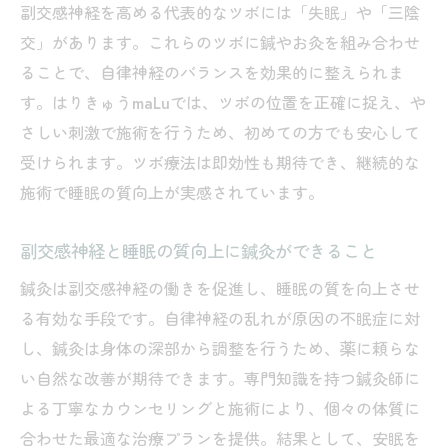
副交感神経を高める代表的なツボには「失眠」や「三陰
交」があります。これらのツボに鍼やお灸を組み合わせ
ることで、自律神経のバランスを効果的に整えられま
す。はりきゅうmaLuでは、ツボの位置を正確に捉え、や
さしい刺激で施術を行うため、初めての方でも安心して
受けられます。ツボ療法は即効性も期待でき、継続的な
施術で睡眠の質向上が実感されています。
副交感神経と睡眠の質向上に鍼灸ができること
鍼灸は副交感神経の働きを促進し、睡眠の質を向上させ
る有効な手段です。自律神経の乱れが原因の不眠症に対
し、鍼灸は身体の深部から調整を行うため、薬に頼らな
い自然な改善が期待できます。専門知識を持つ鍼灸師に
よる丁寧なカウンセリングと施術により、個々の体質に
合わせた最適な治療プランを提供。結果として、安眠を