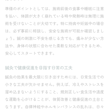
慢性症状に鍼灸が選ばれる理由と利点
準備のポイントとしては、施術前後の食事や睡眠に注意
鍼灸で感じる体調変化とセルフケアの併用
を払い、体調が大きく崩れている時や発熱時は無理に施
鍼灸施術を受ける際の不調サインの見極め
術を受けないことが大切です。特に持病や妊娠中の場合
方
は、必ず事前に相談し、安全な施術が可能か確認しまし
鍼灸の科学的根拠と効果の理由を解明
ょう。鍼の刺激に不安を感じる方でも、痛みが少ない方
鍼灸の科学的根拠と最新研究を紹介
法や、身体の状態に合わせた柔軟な対応ができるため、
なぜ鍼灸が体質改善に効果的なのかを考察
安心してスタートできます。
鍼灸の働きとエビデンスの関係を解説
鍼灸で健康促進を目指す日常の工夫
鍼灸の効果が現れるまでのメカニズム
鍼灸治療の信頼性と専門家の見解を探る
鍼灸の効果を最大限に引き出すためには、日常生活での
小さな工夫が欠かせません。例えば、冷えやストレスを
鍼治療の効果を実感するまでの期間と流れ
溜め込まないようにすること、規則正しい食生活や適度
鍼灸で効果を感じるまでの一般的な期間
な運動を心がけることが、体質改善と健康促進の土台と
鍼灸治療の流れと体調変化の目安を解説
なります。自律神経やホルモンバランスの乱れは、日々
鍼灸は継続が体質改善への近道となる理由