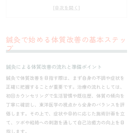
鍼灸の体質改善が注目される理由と背景
鍼灸を継続するための生活習慣見直し術
鍼灸で体調管理を始める際の注意点
健康促進に役立つ鍼灸の働きとは
鍼灸で始める体質改善の基本ステッ
鍼灸が持つ健康促進の基本的な作用
プ
自律神経バランスと鍼灸の深い関係性
鍼灸施術で期待できる体調改善の実感
鍼灸による体質改善の流れと準備ポイント
鍼灸でストレス緩和とリラックス効果を得
鍼灸で体質改善を目指す際は、まず自身の不調や症状を
る
正確に把握することが重要です。治療の流れとしては、
健康維持に鍼灸を取り入れる具体的な方法
初回カウンセリングで生活習慣や既往歴、体質の傾向を
丁寧に確認し、東洋医学の視点から全身のバランスを評
体調不良を感じたら鍼灸でバランス調整
価します。その上で、症状や目的に応じた施術計画を立
鍼灸は体調不良時にどう活かされるか解説
て、ツボや経絡への刺激を通して自己治癒力の向上を目
鍼灸で心身のバランスを整えるポイント
指します。