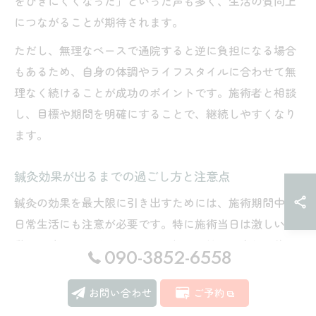
をひきにくくなった」といった声も多く、生活の質向上
につながることが期待されます。
ただし、無理なペースで通院すると逆に負担になる場合
もあるため、自身の体調やライフスタイルに合わせて無
理なく続けることが成功のポイントです。施術者と相談
し、目標や期間を明確にすることで、継続しやすくなり
ます。
鍼灸効果が出るまでの過ごし方と注意点
鍼灸の効果を最大限に引き出すためには、施術期間中の
日常生活にも注意が必要です。特に施術当日は激しい運
動や長時間の入浴、アルコール摂取は控え、身体を休め
090-3852-6558
ることが推奨されます。これは、施術によって全身のバ
ランスや血流が変化しやすいためです。
お問い合わせ
ご予約