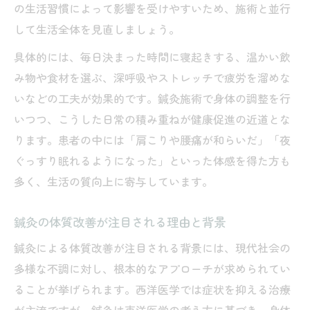
の生活習慣によって影響を受けやすいため、施術と並行
鍼灸効果が出るまでの過ごし方と注意点
して生活全体を見直しましょう。
鍼灸で効果が感じにくい場合の対策方法
具体的には、毎日決まった時間に寝起きする、温かい飲
自然治癒力を活かす鍼灸の健康アプローチ
み物や食材を選ぶ、深呼吸やストレッチで疲労を溜めな
鍼灸が持つ自然治癒力の引き出し方とは
いなどの工夫が効果的です。鍼灸施術で身体の調整を行
鍼灸で目指す自己治癒力アップの実践方法
いつつ、こうした日常の積み重ねが健康促進の近道とな
健康促進へ導く鍼灸のメリットを解説
ります。患者の中には「肩こりや腰痛が和らいだ」「夜
ぐっすり眠れるようになった」といった体感を得た方も
鍼灸による心身バランスの総合的な調整
多く、生活の質向上に寄与しています。
鍼灸施術で期待できる回復力の向上効果
鍼灸の体質改善が注目される理由と背景
鍼灸による体質改善が注目される背景には、現代社会の
多様な不調に対し、根本的なアプローチが求められてい
ることが挙げられます。西洋医学では症状を抑える治療