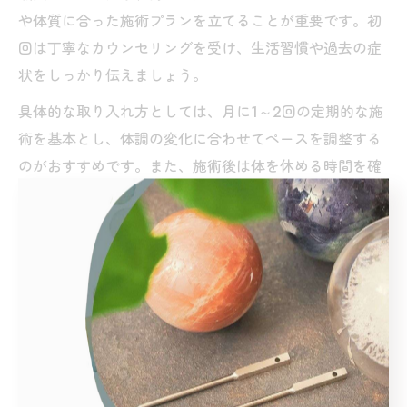
や体質に合った施術プランを立てることが重要です。初
回は丁寧なカウンセリングを受け、生活習慣や過去の症
状をしっかり伝えましょう。
具体的な取り入れ方としては、月に1～2回の定期的な施
術を基本とし、体調の変化に合わせてペースを調整する
のがおすすめです。また、施術後は体を休める時間を確
保し、水分補給や軽いストレッチなどを行うと、より効
果を実感しやすくなります。
注意点として、急激な体調不良や重い疾患が疑われる場
合は、必ず医療機関と相談のうえで鍼灸を利用しましょ
う。自分に合った鍼灸院を選び、信頼できる施術者と長
期的な健康づくりを目指すことが大切です。