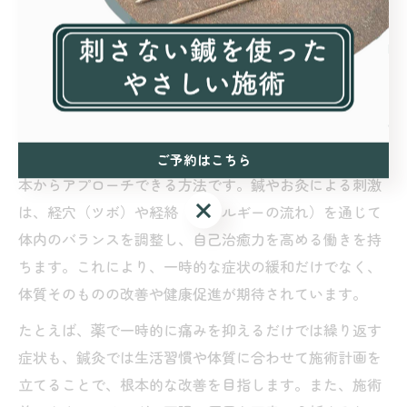
体調不良を感じたら鍼灸でバランス
調整
鍼灸は体調不良時にどう活かされるか解説
鍼灸は、現代人に多い肩こりや腰痛、慢性的な疲労感と
いった体調不良に対して、東洋医学の知見を活かして根
ご予約はこちら
本からアプローチできる方法です。鍼やお灸による刺激
ご予約はこちら
は、経穴（ツボ）や経絡（エネルギーの流れ）を通じて
体内のバランスを調整し、自己治癒力を高める働きを持
ちます。これにより、一時的な症状の緩和だけでなく、
体質そのものの改善や健康促進が期待されています。
たとえば、薬で一時的に痛みを抑えるだけでは繰り返す
症状も、鍼灸では生活習慣や体質に合わせて施術計画を
立てることで、根本的な改善を目指します。また、施術