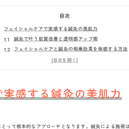
目次
フェイシャルケアで実感する鍼灸の美肌力
鍼灸で叶う肌質改善と透明感アップ術
フェイシャルケアと鍼灸の相乗効果を体感する方法
鍼灸が持つ美肌効果とターンオーバー促進の関係性
鍼灸フェイシャルケアで得られる保湿とハリの変化
整骨の施術と鍼灸フェイシャルケアの違いを徹底解
自然派美容へ導く鍼灸フェイシャル活用法
で実感する鍼灸の美肌力
鍼灸フェイシャルで無理なく始める自然派美容習慣
肌悩み別に選ぶ鍼灸フェイシャルケアのコツと注意
整骨施術と鍼灸の自然美容アプローチの違い
にとって根本的なアプローチとなります。鍼灸による施術