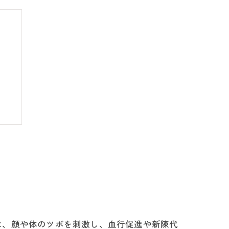
説
点
は、顔や体のツボを刺激し、血行促進や新陳代