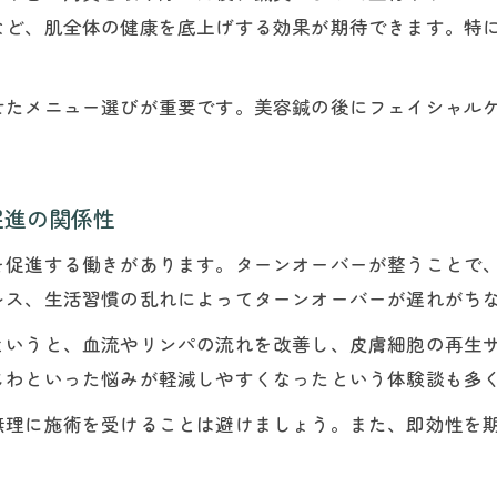
鍼灸で敏感な肌の悩みを和らげる実践ポイント
など、肌全体の健康を底上げする効果が期待できます。特
鍼灸で叶えるエイジングケアの新常識
鍼灸フェイシャルで始める最新エイジングケア術
せたメニュー選びが重要です。美容鍼の後にフェイシャル
ターンオーバー促進による肌若返りの鍼灸効果
コラーゲン生成を高める鍼灸フェイシャルの秘密
加齢悩み改善に役立つ鍼灸フェイシャルの活用法
促進の関係性
整骨院美容メニューと鍼灸のエイジングケア比較
を促進する働きがあります。ターンオーバーが整うことで
施術後に気をつけたい鍼灸フェイシャルのポイント
レス、生活習慣の乱れによってターンオーバーが遅れがち
ご予約はこちら
ご予約はこちら
鍼灸施術後に避けたいケアとやってはいけない事
というと、血流やリンパの流れを改善し、皮膚細胞の再生
美肌を保つための鍼灸フェイシャル後のセルフケア
じわといった悩みが軽減しやすくなったという体験談も多
副作用を防ぐ鍼灸フェイシャル後の注意ポイント
無理に施術を受けることは避けましょう。また、即効性を
美容鍼とフェイシャルの施術間隔の最適な過ごし方
よもぎ蒸しと鍼灸施術後の相性と注意事項