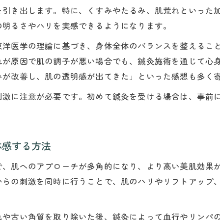
鍼灸フェイシャルで感じる副作用との向き合い方
を引き出します。特に、くすみやたるみ、肌荒れといった
よもぎ蒸しとの組み合わせが叶える深い美容効果
の明るさやハリを実感できるようになります。
肌悩み解消なら鍼灸フェイシャルケアが効果的
東洋医学の理論に基づき、身体全体のバランスを整えるこ
鍼灸でたるみやシワをケアする仕組みと実感例
れが原因で肌の調子が悪い場合でも、鍼灸施術を通じて心
鍼灸フェイシャルでくすみや乾燥を根本から改善
みが改善し、肌の透明感が出てきた」といった感想も多く
施術後の肌コンディションと鍼灸の長期効果
刺激に注意が必要です。初めて鍼灸を受ける場合は、事前
鍼灸フェイシャルケアの選び方と失敗しないポイン
美容鍼がダメな理由と安全な施術選びの基準
敏感な肌にも優しい鍼灸の安心アプローチ
体感する方法
敏感肌でも安心な鍼灸フェイシャル施術の特徴
で、肌へのアプローチが多角的になり、より高い美肌効果
鍼灸で肌のバリア機能を高める方法と効果
からの刺激を同時に行うことで、肌のハリやリフトアップ
内出血リスクを抑える鍼灸フェイシャルケアの工夫
施術前後の敏感肌対策と鍼灸の役割
れや古い角質を取り除いた後、鍼灸によって血行やリンパ