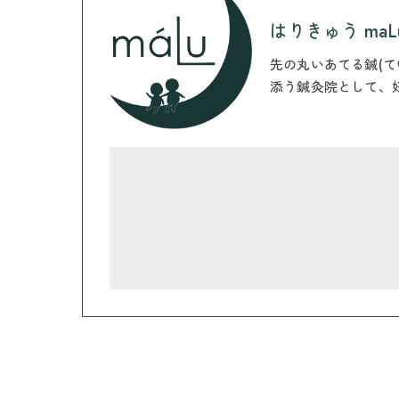
はりきゅう maL
先の丸いあてる鍼(
添う鍼灸院として、