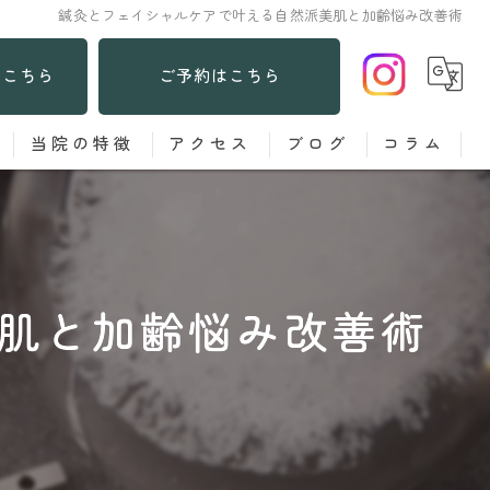
鍼灸とフェイシャルケアで叶える自然派美肌と加齢悩み改善術
はこちら
ご予約はこちら
当院の特徴
アクセス
ブログ
コラム
あてる鍼
お灸
肌と加齢悩み改善術
子ども
女性
肩こり