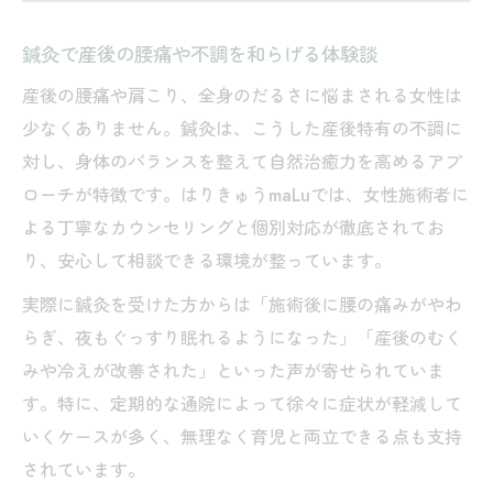
鍼灸で肩こりやむくみを改善する方法紹介
産後女性が選ぶ鍼灸の体質改善効果とは
鍼灸で産後の腰痛や不調を和らげる体験談
鍼灸がもたらす身体の回復と心の安定体験
産後の腰痛や肩こり、全身のだるさに悩まされる女性は
日々の疲労を鍼灸で軽減した事例を紹介
少なくありません。鍼灸は、こうした産後特有の不調に
鍼灸の自然療法が女性の身体に優しい理由
対し、身体のバランスを整えて自然治癒力を高めるアプ
日々の疲れや腰痛も鍼灸で穏やかにサポート
ローチが特徴です。はりきゅうmaLuでは、女性施術者に
よる丁寧なカウンセリングと個別対応が徹底されてお
鍼灸で腰痛や肩こりを優しく改善する方法
り、安心して相談できる環境が整っています。
忙しい育児中も安心な鍼灸サポート内容
鍼灸施術で日常の疲れをリセットする体験
実際に鍼灸を受けた方からは「施術後に腰の痛みがやわ
らぎ、夜もぐっすり眠れるようになった」「産後のむく
女性鍼灸師が提供する安らぎ空間
みや冷えが改善された」といった声が寄せられていま
アロマを取り入れた鍼灸で癒やされる時間を体
す。特に、定期的な通院によって徐々に症状が軽減して
感
いくケースが多く、無理なく育児と両立できる点も支持
鍼灸とアロマの相乗効果で癒やしを実感
されています。
産後女性の心身に寄り添う鍼灸アロマ施術