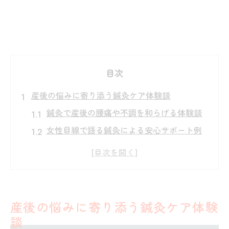
目次
産後の悩みに寄り添う鍼灸ケア体験談
鍼灸で産後の腰痛や不調を和らげる体験談
女性目線で語る鍼灸による安心サポート例
育児中の疲労回復に役立つ鍼灸のケア記録
鍼灸の産後ケアが心身に与えるメリット紹
介
身体の不調を改善したい女性へ届ける鍼灸の魅
産後の悩みに寄り添う鍼灸ケア体験
力
談