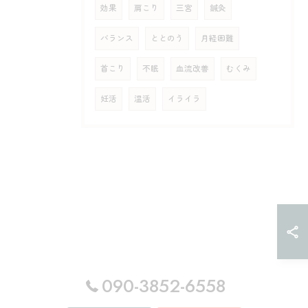
効果
肩こり
三宮
鍼灸
バランス
ととのう
月経困難
首こり
不眠
血流改善
むくみ
妊活
温活
イライラ
090-3852-6558