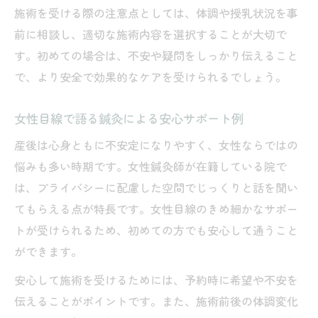
施術を受ける際の注意点としては、体調や授乳状況を事
アロマトリートメントと鍼灸の組み合わせ
前に相談し、適切な施術内容を選択することが大切で
体験
す。初めての場合は、不安や疑問をしっかり伝えること
鍼灸アロマケアで得られるリラックス効果
で、より安全で効果的なケアを受けられるでしょう。
女性目線で語る鍼灸による安心サポート例
産後は心身ともに不安定になりやすく、女性ならではの
悩みも多い時期です。女性鍼灸師が在籍している院で
は、プライバシーに配慮した空間でじっくりと話を聞い
てもらえる点が特長です。女性目線のきめ細かなサポー
トが受けられるため、初めての方でも安心して通うこと
ができます。
安心して施術を受けるためには、予約時に希望や不安を
伝えることがポイントです。また、施術前後の体調変化