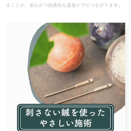
ることが、安心かつ効果的な産後ケアにつながります。
日々の疲れや腰痛も鍼灸で穏やかに
サポート
鍼灸で腰痛や肩こりを優しく改善する方法
産後の腰痛や肩こりは、出産による骨盤のゆがみや授乳
姿勢の負担が主な原因です。鍼灸師が一人ひとりの身体
の状態に合わせた施術を行います。鍼灸は筋肉の緊張を
和らげ、血行を促進することで、慢性的な痛みやこりを
根本から改善へと導きます。
実際に「腰痛が軽減し、子どもを抱っこするのが楽にな
った」といった体験談も多く寄せられています。施術前