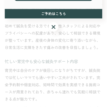
には丁寧なカウンセリングを実施し、痛みの部位や生活
習慣まで確認。個別に適した鍼や灸の刺激で、身体への
ご予約はこちら
負担を最小限に抑えながらケアできるのが特徴です。
ご予約はこちら
初めて鍼灸を受ける方でも、女性スタッフによる対応や
プライバシーへの配慮があり、安心して相談できる環境
が整っています。産後の身体の変化に寄り添いながら、
日常生活に支障をきたす痛みの改善を目指しましょう。
忙しい育児中も安心な鍼灸サポート内容
育児中は自分のケアが後回しになりがちですが、鍼灸院
では忙しいママでも通いやすい工夫がされています。完
全予約制や個室対応、短時間で効果を実感できる施術コ
ースが用意されており、赤ちゃん連れでも気軽に相談で
きる点が魅力です。