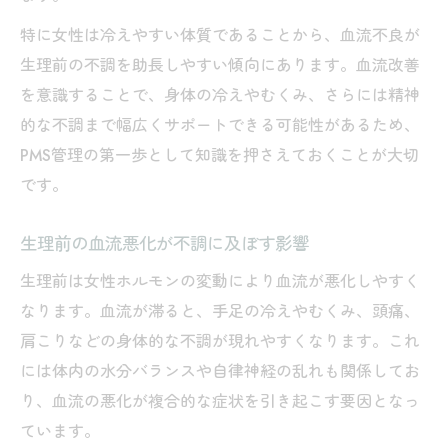
女性ホルモンと血流改善の相乗効果に注目
特に女性は冷えやすい体質であることから、血流不良が
血流改善でイライラや不調を軽減する方法
生理前の不調を助長しやすい傾向にあります。血流改善
自然療法でPMS症状を和らげるコツ
を意識することで、身体の冷えやむくみ、さらには精神
血流改善を意識した自然療法の選び方
的な不調まで幅広くサポートできる可能性があるため、
温活やハーブで血流改善に取り組む実践法
PMS管理の第一歩として知識を押さえておくことが大切
ストレッチやヨガで血流改善するポイント
です。
心身を整える呼吸法と血流改善の相乗効果
生理前の血流悪化が不調に及ぼす影響
血流改善で緩和するPMS症状の体験談紹介
生理前は女性ホルモンの変動により血流が悪化しやすく
倦怠感や頭痛を軽減するための実践術
なります。血流が滞ると、手足の冷えやむくみ、頭痛、
血流改善で倦怠感や頭痛が軽減する理由
肩こりなどの身体的な不調が現れやすくなります。これ
血流改善のための簡単セルフマッサージ法
には体内の水分バランスや自律神経の乱れも関係してお
日常生活で続けやすい血流改善のアイデア
り、血流の悪化が複合的な症状を引き起こす要因となっ
血流改善とPMS頭痛の関連性を解説
ています。