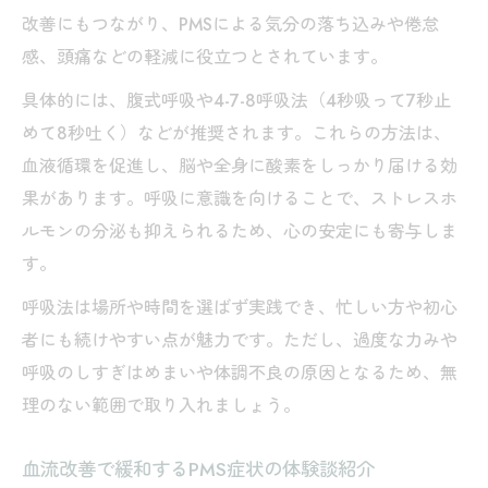
改善にもつながり、PMSによる気分の落ち込みや倦怠
感、頭痛などの軽減に役立つとされています。
具体的には、腹式呼吸や4-7-8呼吸法（4秒吸って7秒止
めて8秒吐く）などが推奨されます。これらの方法は、
血液循環を促進し、脳や全身に酸素をしっかり届ける効
果があります。呼吸に意識を向けることで、ストレスホ
ルモンの分泌も抑えられるため、心の安定にも寄与しま
す。
呼吸法は場所や時間を選ばず実践でき、忙しい方や初心
者にも続けやすい点が魅力です。ただし、過度な力みや
呼吸のしすぎはめまいや体調不良の原因となるため、無
理のない範囲で取り入れましょう。
血流改善で緩和するPMS症状の体験談紹介