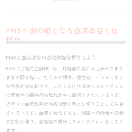
血流改善が女性ホルモンに与える役割
血流改善とPMS管理の最新トレンド
月経前のむくみ対策に役立つ血流改善法
PMS不調の鍵となる血流改善とは
むくみ対策に有効な血流改善セルフケア
何か
漢方視点から見る血流改善とむくみの関係
血流改善で月経前の水分代謝を整える方法
PMSと血流改善の基礎知識を押さえよう
PMSむくみ対策と血流改善の実践ポイント
PMS（月経前症候群）は、月経前に現れる心身のさまざ
血流改善による薬やサプリの選び方解説
まな不調を指し、むくみや頭痛、倦怠感、イライラなど
が代表的な症状です。これらの症状はホルモンバランス
ホルモンバランスと血流改善の深い関係
の変動や自律神経の乱れが主な原因とされていますが、
ホルモンバランス変動と血流改善の関係性
近年では血流改善がPMS対策の新たな切り口として注目
血流改善が黄体期のPMS症状を和らげる理
されています。血流が悪化すると、細胞への酸素や栄養
由
の供給が滞り、老廃物の排出もスムーズにいかなくなり
血流改善が自律神経に与える好影響
ます。