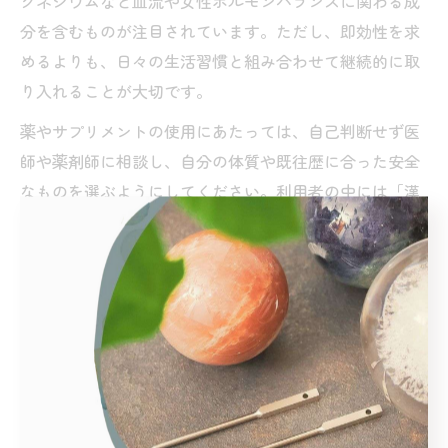
グネシウムなど血流や女性ホルモンバランスに関わる成
分を含むものが注目されています。ただし、即効性を求
めるよりも、日々の生活習慣と組み合わせて継続的に取
り入れることが大切です。
薬やサプリメントの使用にあたっては、自己判断せず医
師や薬剤師に相談し、自分の体質や既往歴に合った安全
なものを選ぶようにしてください。利用者の中には「漢
方薬と生活改善を並行して続けたら、PMSのむくみや頭
痛が楽になった」という声も多く、複合的なアプローチ
が効果的です。
ホルモンバランスと血流改善の深い
関係