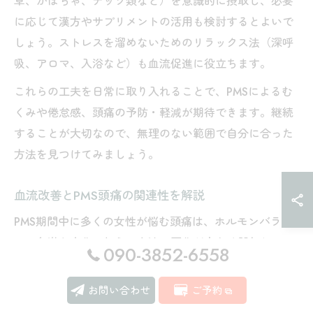
草、かぼちゃ、ナッツ類など）を意識的に摂取し、必要
に応じて漢方やサプリメントの活用も検討するとよいで
しょう。ストレスを溜めないためのリラックス法（深呼
吸、アロマ、入浴など）も血流促進に役立ちます。
これらの工夫を日常に取り入れることで、PMSによるむ
くみや倦怠感、頭痛の予防・軽減が期待できます。継続
することが大切なので、無理のない範囲で自分に合った
方法を見つけてみましょう。
血流改善とPMS頭痛の関連性を解説
PMS期間中に多くの女性が悩む頭痛は、ホルモンバラン
スの急激な変化に加え、血流の悪化が大きく関与してい
090-3852-6558
ます。特に月経前はエストロゲンの分泌が急減し、自律
神経が乱れることで血管が収縮しやすくなり、脳や首肩
お問い合わせ
ご予約
周辺の血流が滞ることが頭痛の原因となります。