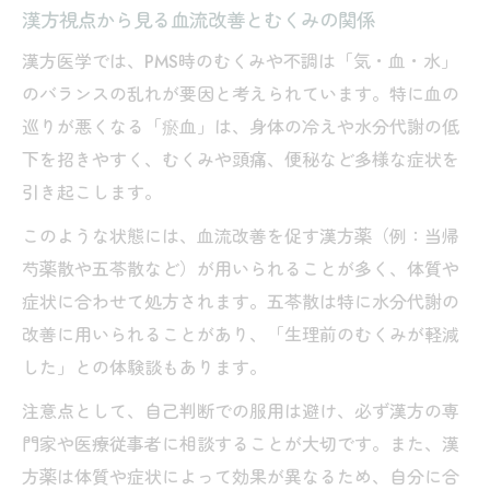
漢方視点から見る血流改善とむくみの関係
漢方医学では、PMS時のむくみや不調は「気・血・水」
のバランスの乱れが要因と考えられています。特に血の
巡りが悪くなる「瘀血」は、身体の冷えや水分代謝の低
下を招きやすく、むくみや頭痛、便秘など多様な症状を
引き起こします。
このような状態には、血流改善を促す漢方薬（例：当帰
芍薬散や五苓散など）が用いられることが多く、体質や
症状に合わせて処方されます。五苓散は特に水分代謝の
改善に用いられることがあり、「生理前のむくみが軽減
した」との体験談もあります。
注意点として、自己判断での服用は避け、必ず漢方の専
門家や医療従事者に相談することが大切です。また、漢
方薬は体質や症状によって効果が異なるため、自分に合