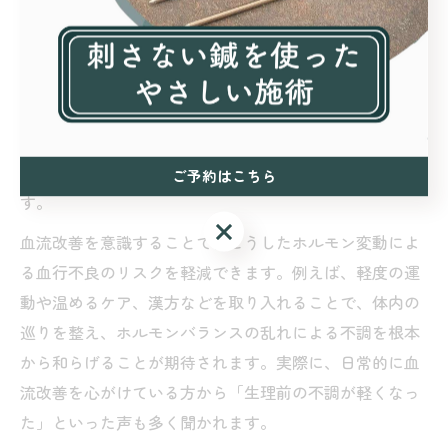
ホルモンバランス変動と血流改善の関係性
月経周期に伴うホルモンバランスの変動は、女性の身体
に多様な影響を及ぼします。特に黄体期にはプロゲステ
ロンが増加し、血管が収縮しやすくなることで血流が悪
化しやすい傾向があります。これがPMSの主な症状であ
るむくみや頭痛、倦怠感の原因の一つと考えられていま
ご予約はこちら
す。
ご予約はこちら
血流改善を意識することで、こうしたホルモン変動によ
る血行不良のリスクを軽減できます。例えば、軽度の運
動や温めるケア、漢方などを取り入れることで、体内の
巡りを整え、ホルモンバランスの乱れによる不調を根本
から和らげることが期待されます。実際に、日常的に血
流改善を心がけている方から「生理前の不調が軽くなっ
た」といった声も多く聞かれます。