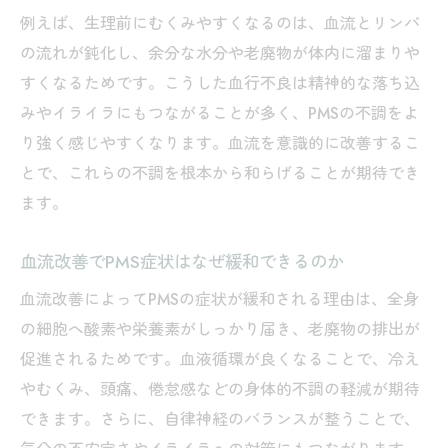
PMS倦怠感に効く血流改善の具体策
例えば、生理前にむくみやすくなるのは、血流とリンパ
漢方視点で考えるPMSと血流改善の方法
の流れが鈍化し、余分な水分や老廃物が体内に溜まりや
漢方で見るPMSの血流改善アプローチ
すくなるためです。こうした血行不良は精神的な落ち込
血流改善に役立つ代表的な漢方薬の特徴
みやイライラにもつながることが多く、PMSの不調をよ
体質別で選ぶ血流改善とPMS対策の漢方
り強く感じやすくなります。血流を意識的に改善するこ
とで、これらの不調を根本から和らげることが期待でき
知恵袋でも話題の漢方と血流改善の関係
ます。
血流改善に有効な漢方の選び方と注意点
血流改善でPMS症状はなぜ緩和できるのか
血流改善によってPMSの症状が緩和される理由は、全身
の細胞へ酸素や栄養素がしっかり届き、老廃物の排出が
促進されるためです。血液循環が良くなることで、冷え
やむくみ、頭痛、倦怠感などの身体的不調の軽減が期待
できます。さらに、自律神経のバランスが整うことで、