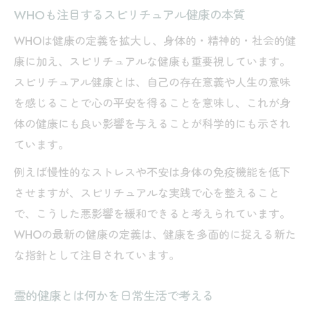
WHOも注目するスピリチュアル健康の本質
現代社会で求められる霊的健康のポイント
WHOは健康の定義を拡大し、身体的・精神的・社会的健
健康になるスピリチュアル法の実践例
康に加え、スピリチュアルな健康も重要視しています。
スピリチュアルが注目される背景と理由
スピリチュアル健康とは、自己の存在意義や人生の意味
人生に行き詰まる時期に役立つスピリチュアル
を感じることで心の平安を得ることを意味し、これが身
思考法
体の健康にも良い影響を与えることが科学的にも示され
何もかもうまくいかない時期のスピリチュ
ています。
アル視点
例えば慢性的なストレスや不安は身体の免疫機能を低下
スピリチュアルを活かした人生再生のヒン
させますが、スピリチュアルな実践で心を整えること
ト
で、こうした悪影響を緩和できると考えられています。
霊的健康を意識して困難を乗り越える方法
WHOの最新の健康の定義は、健康を多面的に捉える新た
スピリチュアル思考で心を整える実践法
な指針として注目されています。
スピリチュアルな気づきが人生を変える理
由
霊的健康とは何かを日常生活で考える