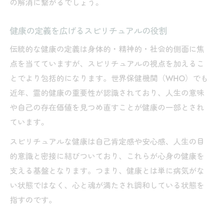
の解消に繋がるでしょう。
健康の定義4つとスピリチュアルのつながり
スピリチュアルペインを癒す考え方とは
健康の定義を広げるスピリチュアルの役割
霊的健康の実践が日常生活に与える影響
伝統的な健康の定義は身体的・精神的・社会的側面に焦
健康になるにはスピリチュアル視点も大切
点を当てていますが、スピリチュアルの視点を加えるこ
健康になるスピリチュアルの考え方とは
とでより包括的になります。世界保健機関（WHO）でも
スピリチュアルな側面を意識した生活習慣
近年、霊的健康の重要性が認識されており、人生の意味
健康の定義をわかりやすくスピリチュアル
や自己の存在価値を見つめ直すことが健康の一部とされ
解説
ています。
霊的健康と自己肯定感の深い関係
スピリチュアルな健康は自己肯定感や安心感、人生の目
スピリチュアル視点での心身バランス向上
的意識と密接に結びついており、これらが心身の健康を
法
支える基盤となります。つまり、健康とは単に病気がな
今注目されるスピリチュアルヘルスの本質
い状態ではなく、心と魂が満たされ調和している状態を
スピリチュアルヘルスとは何かを解説
指すのです。
WHO健康の定義とスピリチュアル的意味