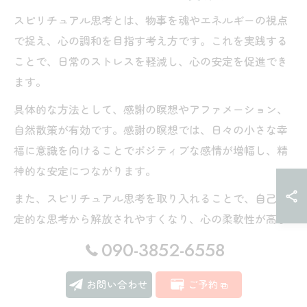
スピリチュアル思考とは、物事を魂やエネルギーの視点
で捉え、心の調和を目指す考え方です。これを実践する
ことで、日常のストレスを軽減し、心の安定を促進でき
ます。
具体的な方法として、感謝の瞑想やアファメーション、
自然散策が有効です。感謝の瞑想では、日々の小さな幸
福に意識を向けることでポジティブな感情が増幅し、精
神的な安定につながります。
また、スピリチュアル思考を取り入れることで、自己否
定的な思考から解放されやすくなり、心の柔軟性が高ま
ります。これは健康なメンタルを維持するために非常に
090-3852-6558
重要なポイントです。
お問い合わせ
ご予約
スピリチュアルな気づきが人生を変える理由