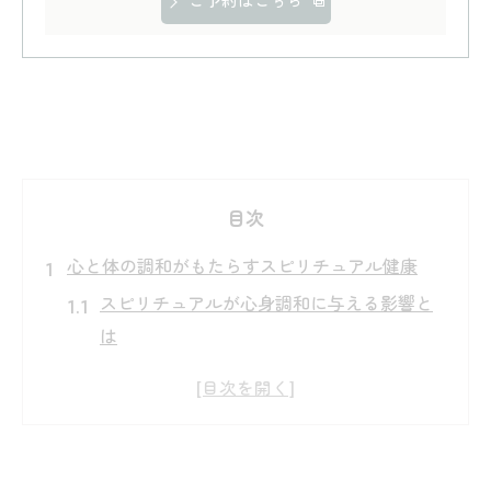
ご予約はこちら
目次
心と体の調和がもたらすスピリチュアル健康
スピリチュアルが心身調和に与える影響と
は
健康の定義を広げるスピリチュアルの役割
WHOも注目するスピリチュアル健康の本質
霊的健康とは何かを日常生活で考える
スピリチュアル能力が高い人の特徴と健康