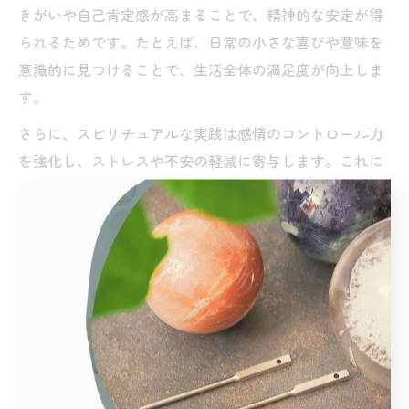
きがいや自己肯定感が高まることで、精神的な安定が得
られるためです。たとえば、日常の小さな喜びや意味を
意識的に見つけることで、生活全体の満足度が向上しま
す。
さらに、スピリチュアルな実践は感情のコントロール力
を強化し、ストレスや不安の軽減に寄与します。これに
より、健康面でもポジティブな影響が現れ、仕事や人間
関係においても良好な循環が生まれます。結果として、
心身の調和が保たれ、日々の生活がより充実すると言え
るでしょう。
健康の定義4つとスピリチュアルのつながり
WHOが示す健康の定義には、身体的健康、精神的健康、
社会的健康、そして霊的健康の4つがあります。特に霊