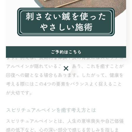
的健康は、人生の意味や自己の存在価値を認識し、それ
に基づいた安心感や目的意識を持つことを指します。こ
の視点は、スピリチュアルな健康観と深く結びついてい
ます。
身体的な健康だけでなく、精神や社会的な側面とも連動
しながら、霊的健康が整うことで総合的な健康が実現し
ご予約はこちら
ます。例えば、長期的な体調不良の背景にはスピリチュ
アルペインが隠れていることもあり、これを癒すことが
ご予約はこちら
回復への鍵となる場合もあります。したがって、健康を
考える際にはこの4つの要素をバランスよく捉えること
が大切です。
スピリチュアルペインを癒す考え方とは
スピリチュアルペインとは、人生の意味喪失や自己価値
感の低下など、心の深い部分で感じる苦しみを指しま