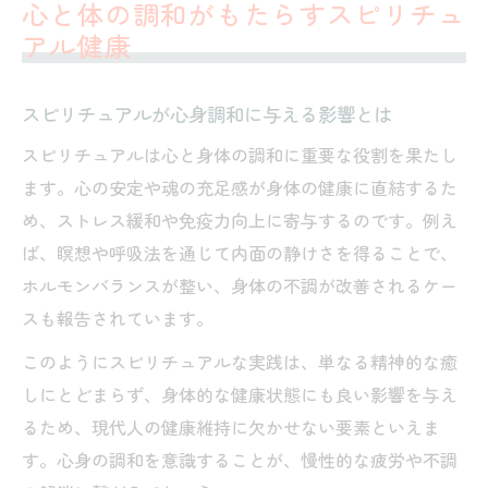
心と体の調和がもたらすスピリチュ
スピリチュアルを通じた現代人の健やかな生き
アル健康
方
現代人に必要なスピリチュアルな健康意識
スピリチュアルが心身調和に与える影響とは
スピリチュアル視点で見直す毎日の習慣
スピリチュアルは心と身体の調和に重要な役割を果たし
心のケアに繋がるスピリチュアルヘルス実
ます。心の安定や魂の充足感が身体の健康に直結するた
践法
め、ストレス緩和や免疫力向上に寄与するのです。例え
健康になるスピリチュアル的アプローチと
ば、瞑想や呼吸法を通じて内面の静けさを得ることで、
は
ホルモンバランスが整い、身体の不調が改善されるケー
WHO健康の定義最新とスピリチュアル活用
スも報告されています。
霊的健康を意識することで変わる毎日の質
このようにスピリチュアルな実践は、単なる精神的な癒
霊的健康を高めるスピリチュアルな習慣
しにとどまらず、身体的な健康状態にも良い影響を与え
スピリチュアルで毎日の充実感が変わる理
るため、現代人の健康維持に欠かせない要素といえま
由
す。心身の調和を意識することが、慢性的な疲労や不調