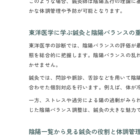
このような場合、鍼灸師は陰陽五行の理論に
かな体調管理や予防が可能となります。
東洋医学に学ぶ鍼灸と陰陽バランスの
東洋医学の診断では、陰陽バランスの評価が
態を総合的に把握します。陰陽バランスの乱
かせません。
鍼灸では、問診や脈診、舌診などを用いて陰
合わせた個別対応を行います。例えば、体が
一方、ストレスや過労による陽の過剰がみら
じた陰陽バランス調整は、鍼灸の大きな魅力
陰陽一覧から見る鍼灸の役割と体調管