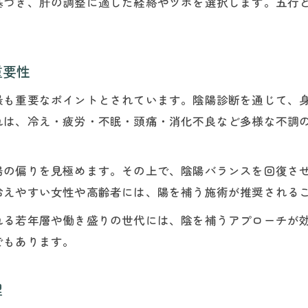
基づき、肝の調整に適した経絡やツボを選択します。五行
鍼灸で受ける陰陽診断の流れと安心材料
東洋医学の陰陽診断で鍼灸の安全性を高める
気になる鍼灸の禁忌事項と施術の安全性
重要性
鍼灸施術における陰陽論に基づく禁忌事項
鍼灸の禁忌事項と安全な部位選びのポイント
最も重要なポイントとされています。陰陽診断を通じて、
れは、冷え・疲労・不眠・頭痛・消化不良など多様な不調
鍼灸で避けるべき部位と陰陽論の関係性
鍼灸の絶対禁忌と陰陽消長の観点から解説
陽の偏りを見極めます。その上で、陰陽バランスを回復さ
鍼灸を受ける際の安全性確保と陰陽論の活用
ご予約はこちら
ご予約はこちら
冷えやすい女性や高齢者には、陽を補う施術が推奨される
陰陽消長の視点から考える鍼灸効果
鍼灸がもたらす陰陽消長の変化と効果解説
れる若年層や働き盛りの世代には、陰を補うアプローチが
でもあります。
陰陽消長を活かした鍼灸施術の実際
鍼灸で陰陽転化が起こる瞬間の体感とは
理
陰陽消長理論が支える鍼灸治療の実践例