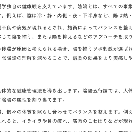
医学独自の健康観を支えています。陰陽とは、すべての事
鍼灸における陰陽転化とは何かを平易に解説
す。例えば、陰は冷・静・内側・夜・下半身など、陽は熱
東洋医学の陰陽診断を鍼灸施術に活かす方法
調不良や病気が現れるとされ、施術によってバランスを整
もし鍼灸を受けるなら陰陽バランスの重要性
応じて陰を補う、または陽を抑えるなどのアプローチを取
鍼灸施術時に意識すべき陰陽バランスの要点
や停滞が原因と考えられる場合、陽を補うツボ刺激が選ば
陰陽バランスがもたらす鍼灸効果の理由
。陰陽論の理解を深めることで、鍼灸の効果をより実感し
鍼灸における健康維持と陰陽の深い関係性
東洋医学的な陰陽バランスの測り方と鍼灸
陰陽消長が鍼灸の効果に与える影響を解説
具体的な健康管理法を導き出します。陰陽五行論では、人
東洋医学の陰陽診断がもたらす安心感とは
に陰陽の属性を割り当てます。
鍼灸と陰陽診断がもたらす安心感の理由
慣、個々の体質を照らし合わせてバランスを整えます。例
東洋医学の陰陽診断を鍼灸施術に活かす
乱れると、イライラや目の疲れ、筋肉のこわばりなどが現
陰陽論を基にした鍼灸の安全な診断手法