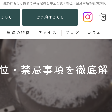
鍼灸における陰陽の基礎理論と安全な施術部位・禁忌事項を徹底解説
はこちら
ご予約はこちら
当院の特徴
アクセス
ブログ
コラム
あてる鍼
お灸
位・禁忌事項を徹底解
子ども
女性
肩こり