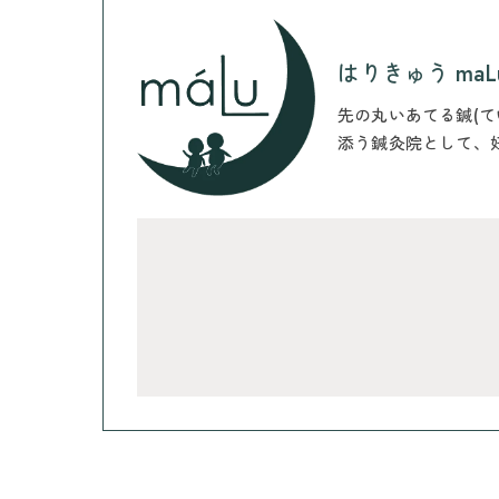
はりきゅう maL
先の丸いあてる鍼(
添う鍼灸院として、