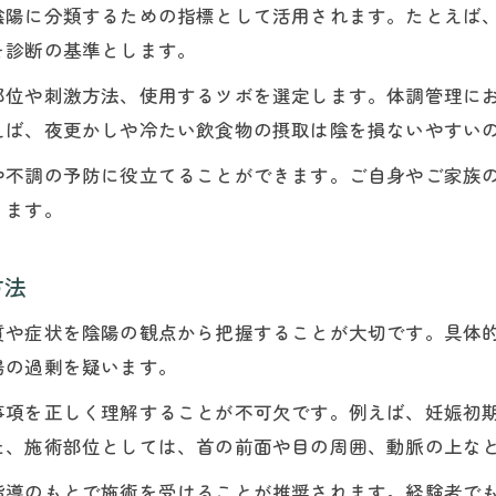
鍼灸施術における陰陽消長の重要性を解説
陰陽に分類するための指標として活用されます。たとえば
を診断の基準とします。
部位や刺激方法、使用するツボを選定します。体調管理に
えば、夜更かしや冷たい飲食物の摂取は陰を損ないやすい
や不調の予防に役立てることができます。ご自身やご家族
ります。
方法
質や症状を陰陽の観点から把握することが大切です。具体
陽の過剰を疑います。
事項を正しく理解することが不可欠です。例えば、妊娠初
た、施術部位としては、首の前面や目の周囲、動脈の上な
指導のもとで施術を受けることが推奨されます。経験者で