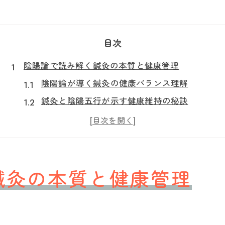
目次
陰陽論で読み解く鍼灸の本質と健康管理
陰陽論が導く鍼灸の健康バランス理解
鍼灸と陰陽五行が示す健康維持の秘訣
東洋医学に学ぶ鍼灸と陰陽バランスの重要性
陰陽一覧から見る鍼灸の役割と体調管理
陰陽論をわかりやすく鍼灸で実践する方法
鍼灸を深めるための陰陽の基本概念を解説
鍼灸の本質と健康管理
鍼灸で知る陰陽の基本概念と応用例
陰陽論の基礎知識を鍼灸の視点から解説
陰陽転化の例を鍼灸の施術で学ぶ意義