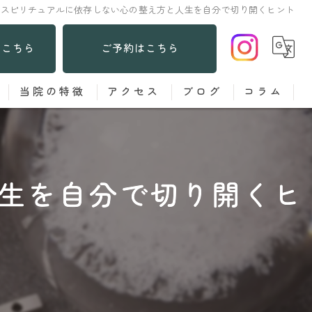
スピリチュアルに依存しない心の整え方と人生を自分で切り開くヒント
はこちら
ご予約はこちら
当院の特徴
アクセス
ブログ
コラム
あてる鍼
お灸
生を自分で切り開くヒ
子ども
女性
肩こり