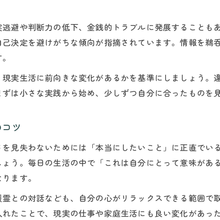
スピリチュアル依存の末路を避ける思考法
自分らしい距離感でスピリチュアルを楽しむ
実逃避や判断力の低下、金銭的トラブルに発展することも
人生の課題を乗り越える本当のヒント
自己決定を避けがちな傾向が指摘されています。情報を鵜
スピリチュアルで人生の課題を見つめ直す方法
す。
課題を乗り越えるスピリチュアルな発想転換
、現実生活に前向きな変化があるかを基準にしましょう。
スピリチュアル思考による魂の成長と課題解決
まずは小さな実践から始め、少しずつ自分に合ったものを
現実と向き合うスピリチュアルなヒント集
人生の課題を自分らしく克服するためのスピリチュ
のコツ
ご予約はこちら
ご予約はこちら
癒やしだけに頼らない自分らしい生き方
さを見失わないためには「本当にしたいこと」に正直でい
スピリチュアル癒やし依存から抜ける方法
しょう。毎日の生活の中で「これは自分にとって意味があ
癒やしに頼らず自分らしさを高めるスピリチュアル
なります。
スピリチュアルを自分らしい生き方に活かす秘訣
護霊との対話なども、自分の心がリラックスできる範囲で
癒やしだけを追わないバランスの取り方
入れたことで、現実の仕事や家庭生活にも良い変化があっ