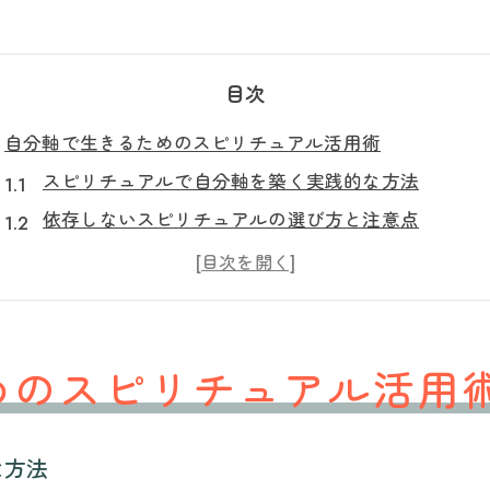
目次
自分軸で生きるためのスピリチュアル活用術
スピリチュアルで自分軸を築く実践的な方法
依存しないスピリチュアルの選び方と注意点
自分らしさを守るスピリチュアル活用のコツ
スピリチュアル依存を避ける意識の持ち方
スピリチュアルで現実と心を整えるメリット
依存から自立へ導くスピリチュアル思考
めのスピリチュアル活用
スピリチュアル依存から自立へ転換する秘訣
自立心を育てるスピリチュアルの活かし方
な方法
スピリチュアルに頼りすぎず自己決定する術