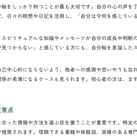
分軸をしっかり持つことが最も大切です。自分の心の声を
依存しないスピリチュアル思考の鍛え方
ば、日々の瞑想や日記を活用し、「自分は今何を感じてい
自分で選ぶ人生とスピリチュアルのバランス
やりたいことが見えない時の心の整え方
、スピリチュアルな知識やメッセージが自分の成長や判断
スピリチュアルでやりたいことを見つける視点
が見つからない」と感じている方にも、自分軸を意識した
やりたいことがないときの心の整え方と実践
スピリチュアルな気づきで本当にしたいことを探る
自己中心的にならないよう、他者への感謝や思いやりも忘
仕事や人生に迷う時のスピリチュアル的対処法
関係が希薄になるケースも見られます。初心者の方は、ま
やりたいことが分からない悩みとスピリチュアル活
スピリチュアル依存との向き合い方を考える
スピリチュアル依存のサインと気づき方
注意点
依存に気づいた時のスピリチュアル的対処法
に合った情報や方法を選ぶ目を養うことが重要です。特定
スピリチュアルにハマる人の特徴と傾向
が推奨されます。信頼できる書籍や体験談、実績のある専