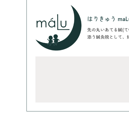
はりきゅう maL
先の丸いあてる鍼(
添う鍼灸院として、