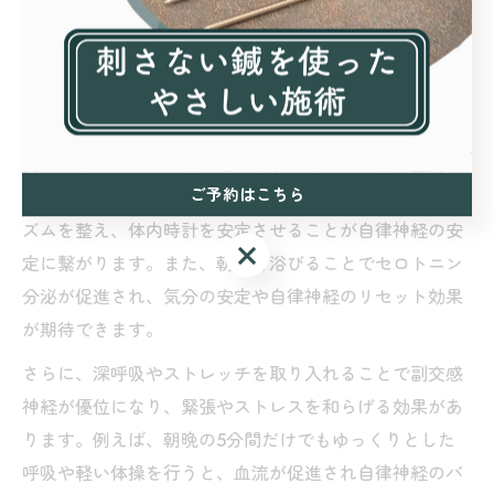
女性の自律神経を整える日常習慣の工夫
季節の変わり目は、寒暖差や気圧の変動によって自律神
経が乱れやすく、特に女性はホルモンバランスの影響も
受けやすいため、日常生活のちょっとした工夫が重要で
ご予約はこちら
す。まず、毎日同じ時間に起床・就寝することで生活リ
ズムを整え、体内時計を安定させることが自律神経の安
ご予約はこちら
定に繋がります。また、朝日を浴びることでセロトニン
分泌が促進され、気分の安定や自律神経のリセット効果
が期待できます。
さらに、深呼吸やストレッチを取り入れることで副交感
神経が優位になり、緊張やストレスを和らげる効果があ
ります。例えば、朝晩の5分間だけでもゆっくりとした
呼吸や軽い体操を行うと、血流が促進され自律神経のバ