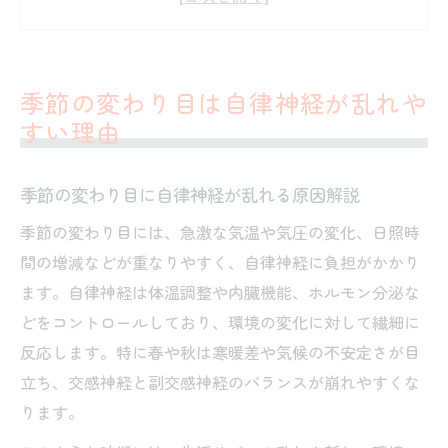
気温気圧の変化が自律神経へ与える影響
季節の変わり目特有の自律神経症状とは
女性が季節の変わり目に自律神経乱れる理
季節の変わり目は自律神経が乱れや
由
すい理由
ふわふわめまいや眠気対策に役立つセルフケア
自律神経の乱れによるふわふわめまい対策
季節の変わり目に自律神経が乱れる原因解説
法
季節の変わり目には、急激な気温や気圧の変化、日照時
季節の変わり目の眠気を和らげるセルフケ
間の増減などが重なりやすく、自律神経に負担がかかり
ア
ます。自律神経は体温調整や内臓機能、ホルモン分泌な
自律神経安定に役立つ日々の実践ポイント
どをコントロールしており、環境の変化に対して繊細に
不眠や疲労感を防ぐ自律神経セルフケア術
反応します。特に春や秋は寒暖差や気候の不安定さが目
季節の変わり目に試したい体調管理の工夫
立ち、交感神経と副交感神経のバランスが崩れやすくな
ります。
女性が取り入れやすい自律神経の整え方まとめ
女性の自律神経を整える日常習慣の工夫