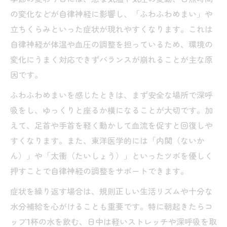
の変化などが自律神経に影響し、「ふわふわめまい」や
立ちくらみといった症状が現れやすくなります。これは
自律神経が体温や血圧の調整を担っているため、環境の
変化にうまく対応できずバランスが崩れることが主な原
因です。
ふわふわめまいを感じたときは、まず安全な場所で深呼
吸をし、ゆっくりと座るか横になることが大切です。加
えて、足首や手首を軽く動かして血流を促すと回復しや
すくなります。また、東洋医学的には「内関（ないか
ん）」や「太衝（たいしょう）」といったツボを優しく
押すことで自律神経の調整をサポートできます。
症状を繰り返す場合は、規則正しい生活リズムや十分な
水分補給を心がけることも重要です。特に朝起きたらコ
ップ1杯の水を飲む、日中は軽いストレッチや深呼吸を取