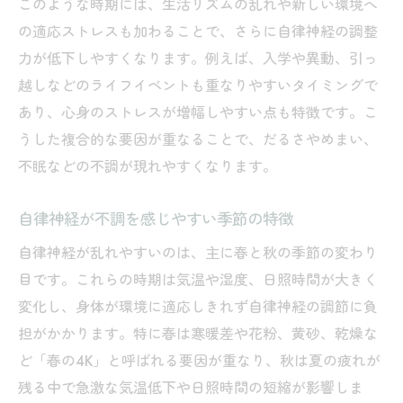
このような時期には、生活リズムの乱れや新しい環境へ
季節の変わり目に自律神経整える食べ物選
の適応ストレスも加わることで、さらに自律神経の調整
び
力が低下しやすくなります。例えば、入学や異動、引っ
越しなどのライフイベントも重なりやすいタイミングで
女性ホルモンと自律神経の関係を正しく知
あり、心身のストレスが増幅しやすい点も特徴です。こ
る
うした複合的な要因が重なることで、だるさやめまい、
体調不良を防ぐ女性向け自律神経セルフケ
不眠などの不調が現れやすくなります。
ア
無理なく続く自律神経サポート生活術
自律神経が不調を感じやすい季節の特徴
自律神経の不調を軽減するツボ押し実践法
自律神経が乱れやすいのは、主に春と秋の季節の変わり
自律神経の乱れに効くツボ押しの基本解説
目です。これらの時期は気温や湿度、日照時間が大きく
季節の変わり目におすすめのツボ押し法
変化し、身体が環境に適応しきれず自律神経の調節に負
ふわふわめまい対策に有効なツボの選び方
担がかかります。特に春は寒暖差や花粉、黄砂、乾燥な
自律神経安定に役立つツボ押しのコツ
ど「春の4K」と呼ばれる要因が重なり、秋は夏の疲れが
女性が実践しやすい自律神経ツボ押し活用
残る中で急激な気温低下や日照時間の短縮が影響しま