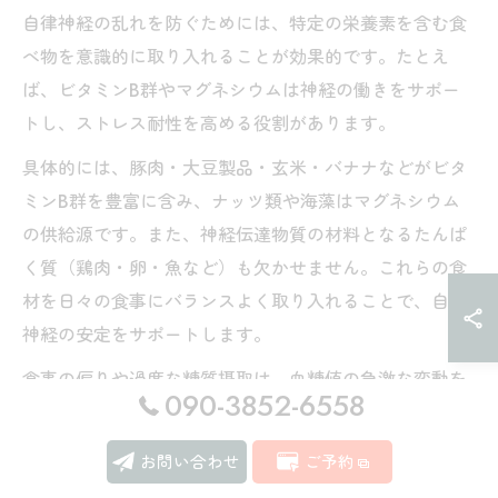
自律神経の乱れを防ぐためには、特定の栄養素を含む食
べ物を意識的に取り入れることが効果的です。たとえ
ば、ビタミンB群やマグネシウムは神経の働きをサポー
トし、ストレス耐性を高める役割があります。
具体的には、豚肉・大豆製品・玄米・バナナなどがビタ
ミンB群を豊富に含み、ナッツ類や海藻はマグネシウム
の供給源です。また、神経伝達物質の材料となるたんぱ
く質（鶏肉・卵・魚など）も欠かせません。これらの食
材を日々の食事にバランスよく取り入れることで、自律
神経の安定をサポートします。
食事の偏りや過度な糖質摂取は、血糖値の急激な変動を
090-3852-6558
引き起こし、自律神経に負担をかけることがあるため注
意が必要です。可能な範囲で「季節の変わり目 自律神経
お問い合わせ
ご予約
食べ物」を意識し、無理なく続けられる工夫が大切で