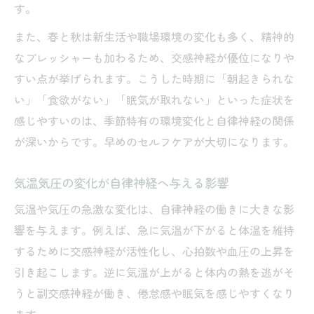
法
す。
食生活の見直しがもたらす自律神経の安定術
また、春と秋は新生活や職場環境の変化も多く、精神的
季節の変わり目に自律神経整える食生活と
なプレッシャーも加わるため、交感神経が優位になりや
は
すい点が挙げられます。こうした時期に「朝起きられな
い」「食欲がない」「眠気が取れない」といった症状を
自律神経の乱れを防ぐ食べ物とその理由
感じやすいのは、季節特有の環境変化と自律神経の関係
女性向け自律神経サポート栄養素を紹介
が深いからです。早めのセルフケアが大切になります。
食欲不振時におすすめの自律神経対策メニ
ュー
気温気圧の変化が自律神経へ与える影響
自律神経安定のための食事バランスの工夫
気温や気圧の急激な変化は、自律神経の働きに大きな影
今すぐ始めたい季節の変わり目の不調予防法
響を与えます。例えば、急に気温が下がると体温を維持
自律神経を守るための不調予防セルフケア
するために交感神経が活性化し、心拍数や血圧の上昇を
季節の変わり目におすすめの生活習慣改善
引き起こします。逆に気温が上がると体内の熱を逃がそ
女性が意識したい自律神経対策の第一歩
うと副交感神経が働き、倦怠感や眠気を感じやすくなり
不眠や体調不良を防ぐ日々の自律神経ケア