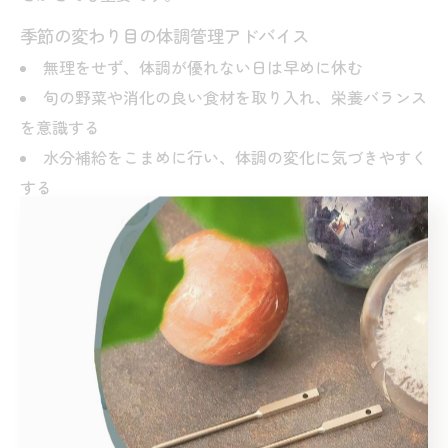
季節の変わり目の体調管理アドバイス
無理をせず、体調が優れない日は早めに休む
旬の野菜や消化の良い食材を取り入れ、栄養バランス
を意識する
水分補給をこまめに行い、体調の変化に気づきやすく
する
また、体調管理のために日記やアプリで体調の変化を記
録するのもおすすめです。症状が長引く場合や改善しな
い場合は、早めに医療機関や専門家に相談することで、
重症化を防ぐことができます。
女性が取り入れやすい自律神経の整
え方まとめ