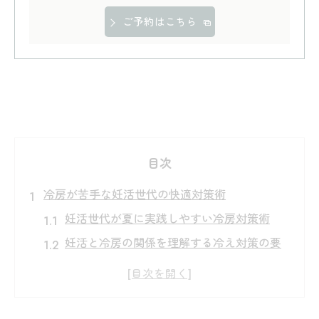
ご予約はこちら
目次
冷房が苦手な妊活世代の快適対策術
妊活世代が夏に実践しやすい冷房対策術
妊活と冷房の関係を理解する冷え対策の要
点
妊活のための快適な室温と温活の工夫
妊活時に冷気を避ける服装と過ごし方の工