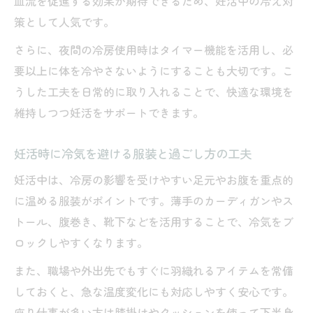
血流を促進する効果が期待できるため、妊活中の冷え対
妊活体質へ導く無理のない冷房対策の実践
策として人気です。
法
さらに、夜間の冷房使用時はタイマー機能を活用し、必
妊活時に継続しやすい冷え対策のアイデア
要以上に体を冷やさないようにすることも大切です。こ
妊活のための小さな習慣で変わる体調管理
うした工夫を日常的に取り入れることで、快適な環境を
妊活をサポートする冷房環境の見直しポイ
維持しつつ妊活をサポートできます。
ント
妊活で重視したい冷え対策と温活のバラン
妊活時に冷気を避ける服装と過ごし方の工夫
ス
妊活中は、冷房の影響を受けやすい足元やお腹を重点的
に温める服装がポイントです。薄手のカーディガンやス
トール、腹巻き、靴下などを活用することで、冷気をブ
ロックしやすくなります。
また、職場や外出先でもすぐに羽織れるアイテムを常備
しておくと、急な温度変化にも対応しやすく安心です。