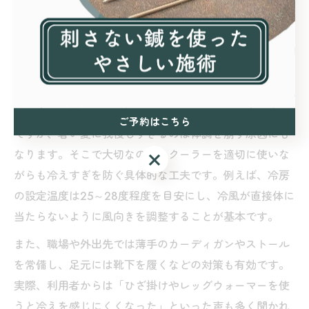
クーラー環境で妊活を続ける秘訣と
は
妊活中でも快適に過ごせるクーラー対策の工夫
妊活中は冷房の使用を控えめにしたいと考える方も多い
ご予約はこちら
ですが、暑い夏に我慢しすぎるのは体調を崩す原因にも
なります。そこで大切なのが、クーラーを適切に使いな
ご予約はこちら
がらも冷えすぎを防ぐ具体的な工夫です。例えば、冷房
の設定温度は25～28度程度を目安にし、冷風が直接体に
当たらないように風向きを調整することが基本です。
また、職場や外出先では薄手のカーディガンやストール
を常備し、足元には靴下を履くなどの対策も有効です。
実際、利用者からは「ひざ掛けやレッグウォーマーを使
うと冷えを感じにくくなった」といった声も多く聞かれ