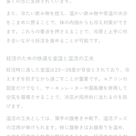
多くの方に支持されています。
妊活のための服装選びと冷えに強いアイテ
ム
また、冷たい飲み物を控え、温かい飲み物や常温の水分
妊活時におすすめの職場での温活飲み物
をこまめに摂ることで、体の内側からも冷え対策ができ
ます。これらの要点を押さえることで、冷房と上手に付
温活グッズで叶える夏の妊活サポート
き合いながら妊活を進めることが可能です。
妊活におすすめの温活グッズ徹底活用法
妊活時に役立つ腹巻きや靴下の選び方と使
妊活のための快適な室温と温活の工夫
い方
妊活時に適した室温は25〜28度が目安とされており、冷
妊活と冷え対策に便利な温活グッズランキ
えすぎを防ぎながら過ごすことが重要です。エアコンの
ング
設定だけでなく、サーキュレーターや扇風機を併用して
妊活サポートに温活グッズを上手に取り入
空気を循環させることで、冷気が局所的に当たるのを防
れるコツ
げます。
妊活中に人気の温活グッズとその効果を解
温活の工夫としては、薄手の腹巻きや靴下、温活グッズ
説
の活用が挙げられます。特に腹巻きはお腹周りを温め、
無理なく妊活体質へ導く冷房対策のコツ