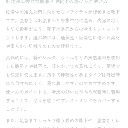
妊活時に役立つ腹巻きや靴下の選び方と使い方
妊活中の冷え対策に欠かせないアイテムが腹巻きと靴下
です。腹巻きはお腹まわりを集中的に温め、内臓の冷え
を防ぐ役割があり、靴下は足元からの冷えをシャットア
ウトします。選ぶ際には、通気性・吸湿性に優れた素材
や柔らかい肌触りのものが理想です。
具体的には、綿やシルク、ウールなどの天然素材を使用
した腹巻きや靴下は、汗をかいても蒸れにくく、夏場で
も快適に使えます。薄手で伸縮性があるタイプは外出時
にも目立ちにくく、重ね着しやすいのでおすすめです。
使い方のポイントは、冷房の効いた室内や就寝時に着用
することで、冷えを感じやすいタイミングをカバーする
ことです。
また、足首までしっかり覆う長めの靴下や、腹巻きとレ