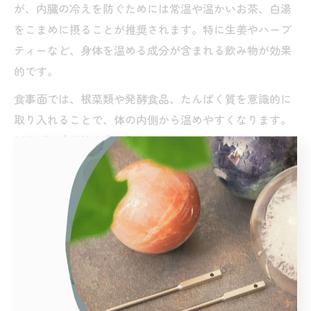
が、内臓の冷えを防ぐためには常温や温かいお茶、白湯
をこまめに摂ることが推奨されます。特に生姜やハーブ
ティーなど、身体を温める成分が含まれる飲み物が効果
的です。
食事面では、根菜類や発酵食品、たんぱく質を意識的に
取り入れることで、体の内側から温めやすくなります。
例えば、味噌汁や生姜入りのスープ、温野菜のサラダな
どが簡単でおすすめです。外食や忙しい日でも、温かい
メニューを選ぶよう心がけると良いでしょう。
注意点として、過度な水分摂取や冷たい飲み物・アイス
などの摂りすぎは、かえって冷えを招く場合がありま
す。妊活中は、食事や飲み物の選び方にも気を配り、身
体の内側から温活をサポートしましょう。