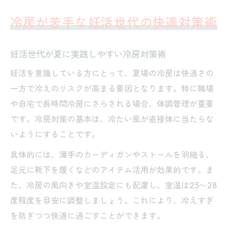
夫
冷房が苦手な妊活世代の快適対策術
妊活中の冷え対策におすすめの習慣とは
妊活を支える夏の温活と冷え防止ポイント
妊活世代が夏に実践しやすい冷房対策術
妊活を支える温活の始め方と冷え防止の基
妊活を意識している方にとって、夏場の冷房は快適さの
本
一方で冷えのリスクが高まる要因となります。特に職場
妊活で意識したい夏の温活グッズの活用法
や自宅で長時間冷房にさらされる場合、体調管理が重要
妊活時の血流改善に役立つ温活習慣
です。冷房対策の基本は、冷たい風が直接体に当たらな
妊活におすすめの温める時期と冷え対策
いようにすることです。
妊活のための飲み物や食事による温活ポイ
具体的には、薄手のカーディガンやストールを羽織る、
ント
足元に靴下を履くなどのアイテム活用が効果的です。ま
クーラー環境で妊活を続ける秘訣とは
た、冷房の風向きや室温設定にも配慮し、室温は25〜28
妊活中でも快適に過ごせるクーラー対策の
度程度を目安に調整しましょう。これにより、冷えすぎ
工夫
を防ぎつつ快適に過ごすことができます。