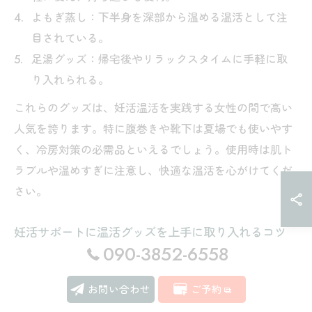
よもぎ蒸し：下半身を深部から温める温活として注
目されている。
足湯グッズ：帰宅後やリラックスタイムに手軽に取
り入れられる。
これらのグッズは、妊活温活を実践する女性の間で高い
人気を誇ります。特に腹巻きや靴下は夏場でも使いやす
く、冷房対策の必需品といえるでしょう。使用時は肌ト
ラブルや温めすぎに注意し、快適な温活を心がけてくだ
さい。
妊活サポートに温活グッズを上手に取り入れるコツ
090-3852-6558
妊活をサポートするためには、温活グッズを日常生活に
無理なく取り入れることがポイントです。まずは、冷え
お問い合わせ
ご予約
を感じやすい時間帯や場所を見極め、腹巻きや靴下、温