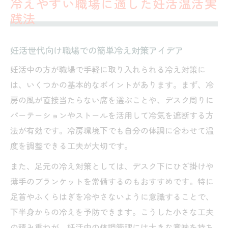
冷えやすい職場に適した妊活温活実
践法
妊活世代向け職場での簡単冷え対策アイデア
妊活中の方が職場で手軽に取り入れられる冷え対策に
は、いくつかの基本的なポイントがあります。まず、冷
房の風が直接当たらない席を選ぶことや、デスク周りに
パーテーションやストールを活用して冷気を遮断する方
法が有効です。冷房環境下でも自分の体調に合わせて温
度を調整できる工夫が大切です。
また、足元の冷え対策としては、デスク下にひざ掛けや
薄手のブランケットを常備するのもおすすめです。特に
足首やふくらはぎを冷やさないように意識することで、
下半身からの冷えを予防できます。こうした小さな工夫
の積み重ねが、妊活中の体調管理には大きな意味を持ち