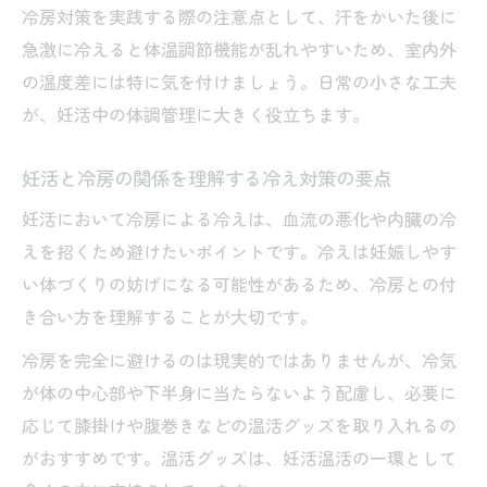
妊活と冷房の両立に役立つ温活アイテム紹
冷房対策を実践する際の注意点として、汗をかいた後に
介
急激に冷えると体温調節機能が乱れやすいため、室内外
妊活中のクーラー使用時に意識したい冷え
の温度差には特に気を付けましょう。日常の小さな工夫
対策
が、妊活中の体調管理に大きく役立ちます。
妊活を妨げないクーラーの使い方のポイン
ト
妊活と冷房の関係を理解する冷え対策の要点
妊活のための室温管理と冷え防止のヒント
妊活において冷房による冷えは、血流の悪化や内臓の冷
冷えやすい職場に適した妊活温活実践法
えを招くため避けたいポイントです。冷えは妊娠しやす
い体づくりの妨げになる可能性があるため、冷房との付
妊活世代向け職場での簡単冷え対策アイデ
き合い方を理解することが大切です。
ア
妊活を意識したオフィスでの温活習慣の工
冷房を完全に避けるのは現実的ではありませんが、冷気
夫
が体の中心部や下半身に当たらないよう配慮し、必要に
妊活中の冷えを防ぐ持ち運び温活グッズ活
応じて膝掛けや腹巻きなどの温活グッズを取り入れるの
用法
がおすすめです。温活グッズは、妊活温活の一環として