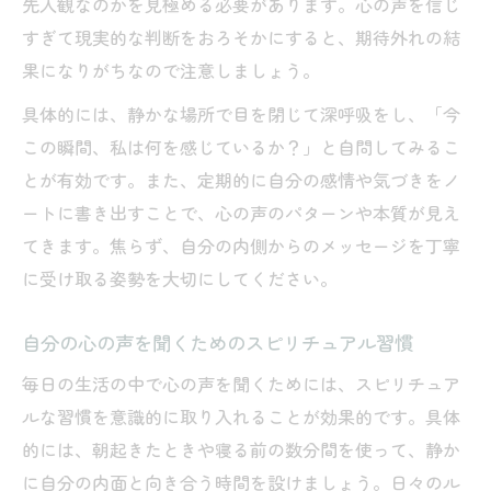
先入観なのかを見極める必要があります。心の声を信じ
心の声が聞こえる人の特徴とスピリチュア
すぎて現実的な判断をおろそかにすると、期待外れの結
ルな視点
果になりがちなので注意しましょう。
人生の転機に現れるスピリチュアルな心の
具体的には、静かな場所で目を閉じて深呼吸をし、「今
声
この瞬間、私は何を感じているか？」と自問してみるこ
スピリチュアルで本音を受け取るための考
とが有効です。また、定期的に自分の感情や気づきをノ
え方
ートに書き出すことで、心の声のパターンや本質が見え
てきます。焦らず、自分の内側からのメッセージを丁寧
自分の心の声が聞こえる瞬間の意味
に受け取る姿勢を大切にしてください。
自分の気持ちに従う大切さを考える
心の声に従うとろくなことがないのかを検
自分の心の声を聞くためのスピリチュアル習慣
証
毎日の生活の中で心の声を聞くためには、スピリチュア
スピリチュアル視点で気持ちを大切にする
ルな習慣を意識的に取り入れることが効果的です。具体
理由
的には、朝起きたときや寝る前の数分間を使って、静か
自分の心の声に素直になるスピリチュアル
に自分の内面と向き合う時間を設けましょう。日々のル