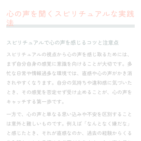
人の心の声が聞こえる能力とスピリチュア
心の声を聞くスピリチュアルな実践
ルの関係
法
突然声が聞こえるスピリチュアル体験の本
質
スピリチュアルで心の声を感じるコツと注意点
直感を日常に活かすヒントと秘訣
スピリチュアルの視点から心の声を感じ取るためには、
スピリチュアルな直感を日常で活かす方法
まず自分自身の感覚に意識を向けることが大切です。多
心の声に従うことで人生はうまくいくのか
忙な日常や情報過多な環境では、直感や心の声がかき消
直感とスピリチュアルサインの見分け方
されやすくなります。自分の気持ちや違和感に気づいた
相手に思われている時のスピリチュアルサ
とき、その感覚を否定せず受け止めることが、心の声を
イン
キャッチする第一歩です。
名前を呼ぶ声が聞こえる感覚のスピリチュ
一方で、心の声と単なる思い込みや不安を区別すること
アル的意味
は意外と難しいものです。例えば「なんとなく嫌だな」
スピリチュアルが導く心の声の意味
と感じたとき、それが直感なのか、過去の経験からくる
スピリチュアル的に心の声を聞くとは何か