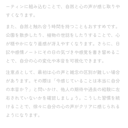
な意義
ーティンに組み込むことで、自然と心の声が感じ取りや
人の心の声が聞こえる人が得るもの
すくなります。
気持ちを無視した時のスピリチュアル的影
また、自然と触れ合う時間を持つこともおすすめです。
響
公園を散歩したり、植物の世話をしたりすることで、心
突然声が聞こえる体験とスピリチュアルの関係
が穏やかになり直感が冴えやすくなります。さらに、日
突然声が聞こえるスピリチュアルな現象と
記や感情ノートにその日の気づきや感覚を書き留めるこ
は
とで、自分の心の変化や本音を可視化できます。
名前を呼ぶ声が聞こえる時のスピリチュア
注意点として、最初は心の声と雑念の区別が難しい場合
ル的解釈
があります。その際は「今感じていることは本当に自分
突然の心の声とスピリチュアルメッセージ
の本音か？」と問いかけ、他人の期待や過去の経験に左
の違い
右されていないかを確認しましょう。こうした習慣を続
スピリチュアル体験で得られる心の安定感
けることで、徐々に自分の心の声がクリアに感じられる
心の声が突然聞こえる人の特徴と意味
ようになります。
ピュアな感受性がもたらす内なるサイン