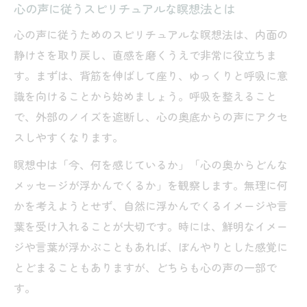
心の声に従うスピリチュアルな瞑想法とは
スピリチュアル的にピュアな人とはどんな
特徴か
心の声に従うためのスピリチュアルな瞑想法は、内面の
声が可愛い人のスピリチュアルな魅力と意
静けさを取り戻し、直感を磨くうえで非常に役立ちま
味
す。まずは、背筋を伸ばして座り、ゆっくりと呼吸に意
識を向けることから始めましょう。呼吸を整えること
ピュアな感受性が心の声を強く感じる理由
で、外部のノイズを遮断し、心の奥底からの声にアクセ
スピリチュアルで捉える純粋さと心のサイ
スしやすくなります。
ン
瞑想中は「今、何を感じているか」「心の奥からどんな
心の声を聞く人に共通するスピリチュアル
メッセージが浮かんでくるか」を観察します。無理に何
的資質
かを考えようとせず、自然に浮かんでくるイメージや言
葉を受け入れることが大切です。時には、鮮明なイメー
ジや言葉が浮かぶこともあれば、ぼんやりとした感覚に
とどまることもありますが、どちらも心の声の一部で
す。