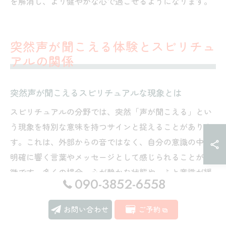
を解消し、より健やかな心で過ごせるようになります。
突然声が聞こえる体験とスピリチュ
アルの関係
突然声が聞こえるスピリチュアルな現象とは
スピリチュアルの分野では、突然「声が聞こえる」とい
う現象を特別な意味を持つサインと捉えることがありま
す。これは、外部からの音ではなく、自分の意識の中で
明確に響く言葉やメッセージとして感じられることが特
徴です。多くの場合、心が静かな状態や、ふと意識が緩
090-3852-6558
んだ瞬間に現れやすいといわれています。
この現象は、単なる空耳や思い込みと混同しやすいた
お問い合わせ
ご予約
め、最初は戸惑う方も少なくありません。しかし、スピ