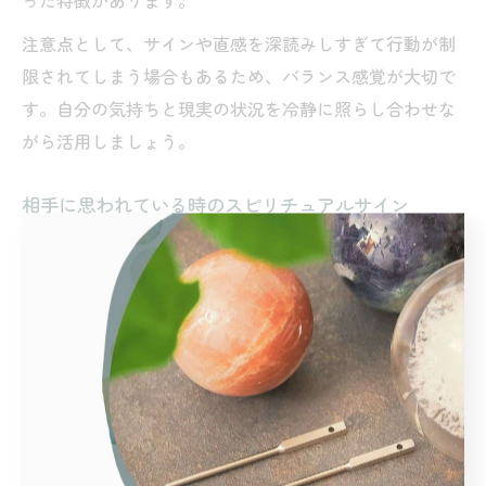
った特徴があります。
注意点として、サインや直感を深読みしすぎて行動が制
限されてしまう場合もあるため、バランス感覚が大切で
す。自分の気持ちと現実の状況を冷静に照らし合わせな
がら活用しましょう。
相手に思われている時のスピリチュアルサイン
スピリチュアルな観点で「相手に思われている時」のサ
インにはいくつかの特徴があります。代表的なのは、急
に相手のことが頭に浮かぶ、相手の名前や好きなものを
よく目にする、連絡がシンクロするなどです。こうした
現象は、相手の思いやエネルギーが自分に届いているサ
インと考えられています。
また、夢の中で繰り返し同じ人が登場したり、偶然街で
何度も顔を合わせるといった出来事も、スピリチュアル