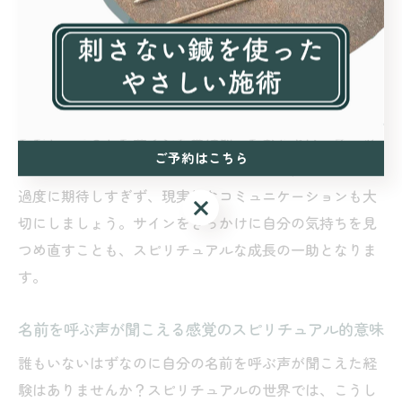
な意味で「思われている」サインの一つとされていま
す。これらのサインは「人の心の声が聞こえる能力」や
「突然声が聞こえるスピリチュアルな現象」とも関連し
ます。
ただし、こうしたサインを受け取ったからといって、必
ご予約はこちら
ずしも相手が自分を特別に思っているとは限りません。
過度に期待しすぎず、現実的なコミュニケーションも大
ご予約はこちら
切にしましょう。サインをきっかけに自分の気持ちを見
つめ直すことも、スピリチュアルな成長の一助となりま
す。
名前を呼ぶ声が聞こえる感覚のスピリチュアル的意味
誰もいないはずなのに自分の名前を呼ぶ声が聞こえた経
験はありませんか？スピリチュアルの世界では、こうし