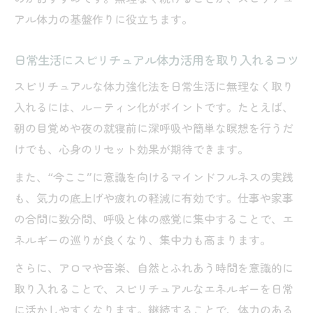
アル術
アル体力の基盤作りに役立ちます。
体力おばけに近づく心と体の巡り改善法
日常生活にスピリチュアル体力活用を取り入れるコツ
スピリチュアルな呼吸法で体力を養うコツ
スピリチュアルな体力強化法を日常生活に無理なく取り
日々の生活で実感できるスピリチュアルな
入れるには、ルーティン化がポイントです。たとえば、
巡り
朝の目覚めや夜の就寝前に深呼吸や簡単な瞑想を行うだ
結局は体力？スピリチュアル視点で知る本当の
けでも、心身のリセット効果が期待できます。
強さ
また、“今ここ”に意識を向けるマインドフルネスの実践
結局は体力かをスピリチュアルで考える理
も、気力の底上げや疲れの軽減に有効です。仕事や家事
由
の合間に数分間、呼吸と体の感覚に集中することで、エ
スピリチュアルで知る本当の体力と強さの
ネルギーの巡りが良くなり、集中力も高まります。
違い
体力ある人の本質をスピリチュアルで見極
さらに、アロマや音楽、自然とふれあう時間を意識的に
める
取り入れることで、スピリチュアルなエネルギーを日常
に活かしやすくなります。継続することで、体力のある
心の強さも支えるスピリチュアル体力の秘