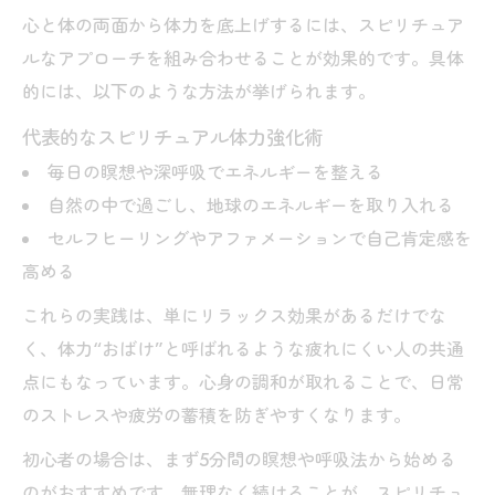
実践
心と体の両面から体力を底上げするには、スピリチュア
年齢を問わず実践できる体力強化の新習慣
ルなアプローチを組み合わせることが効果的です。具体
的には、以下のような方法が挙げられます。
年齢に左右されないスピリチュアル体力強
化法
代表的なスピリチュアル体力強化術
40代からでも始められるスピリチュアル体
毎日の瞑想や深呼吸でエネルギーを整える
力習慣
自然の中で過ごし、地球のエネルギーを取り入れる
50代体力ある人のスピリチュアル生活術
セルフヒーリングやアファメーションで自己肯定感を
高める
日常に溶け込むスピリチュアル体力アップ
法
これらの実践は、単にリラックス効果があるだけでな
体力がない人でも続くスピリチュアル実践
く、体力“おばけ”と呼ばれるような疲れにくい人の共通
心身の巡りを整えるスピリチュアル体力養成法
点にもなっています。心身の調和が取れることで、日常
のストレスや疲労の蓄積を防ぎやすくなります。
スピリチュアルで心身の巡りが良くなる方
法
初心者の場合は、まず5分間の瞑想や呼吸法から始める
体力のある人が実践する巡りのスピリチュ
のがおすすめです。無理なく続けることが、スピリチュ