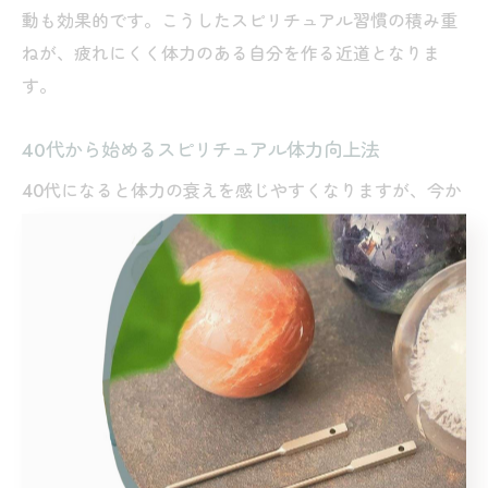
動も効果的です。こうしたスピリチュアル習慣の積み重
ねが、疲れにくく体力のある自分を作る近道となりま
す。
40代から始めるスピリチュアル体力向上法
40代になると体力の衰えを感じやすくなりますが、今か
らでもスピリチュアルな体力向上法を取り入れることで
変化を実感できます。まずは無理のない範囲で瞑想や呼
吸法を生活に組み込むことが大切です。
この年代は仕事や家庭の責任が増え、心身ともに疲れが
溜まりやすくなります。そこで、気の流れを整えるスト
レッチや、自然とふれあう時間を意識的に持つことで、
体力の底上げにつながります。
実際に「40代 体力おばけ」と呼ばれるような人は、自