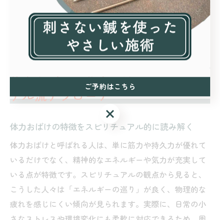
身の状態を客観的に観察し、セルフケアを習慣化してい
ます。年齢に関係なく、心と体のエネルギーを意識する
ことで、本来の強さを取り戻せるでしょう。
体力おばけの秘密に迫るスピリチュ
ご予約はこちら
アル流アプローチ
ご予約はこちら
体力おばけの特徴をスピリチュアル的に読み解く
体力おばけと呼ばれる人は、単に筋力や持久力が優れて
いるだけでなく、精神的なエネルギーや気力が充実して
いる点が特徴です。スピリチュアルの観点から見ると、
こうした人々は「エネルギーの巡り」が良く、物理的な
疲れを感じにくい傾向が見られます。実際に、日常の小
さなストレスや環境変化にも柔軟に対応できるため、周