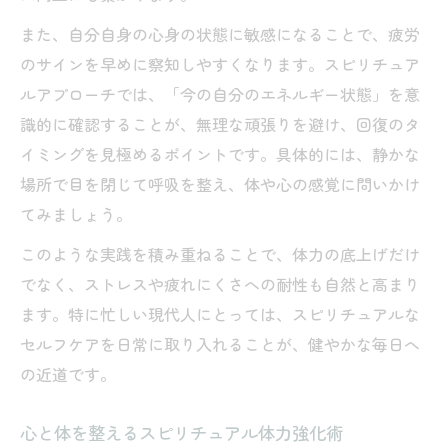
体力のある人になるためのスピリチュアル
また、自分自身の心身の状態に敏感になることで、疲労
習慣
のサインを早めに察知しやすくなります。スピリチュア
40代から始めるスピリチュアル体力向上法
ルアプローチでは、「今の自分のエネルギー状態」を意
体力おばけの秘密に迫るスピリチュアル流アプ
識的に確認することが、無理な頑張りを避け、回復のタ
ローチ
イミングを見極めるポイントです。具体的には、静かな
体力おばけの特徴をスピリチュアル的に読
場所で目を閉じて呼吸を整え、体や心の感覚に問いかけ
み解く
てみましょう。
スピリチュアルで体力おばけへの道を歩む
このような実践を積み重ねることで、体力の底上げだけ
方法
でなく、ストレスや疲れにくさへの耐性も自然と高まり
身体能力お化けはスピリチュアルとどう関
ます。特に忙しい現代人にとっては、スピリチュアルな
係するか
セルフケアを日常に取り入れることが、健やかな毎日へ
体力おばけになる人のスピリチュアルな共
の近道です。
通点
心と体を整えるスピリチュアル体力強化術
50代でも体力ある人に学ぶスピリチュアル