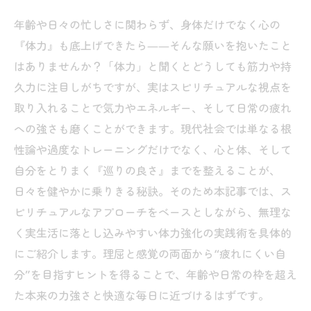
年齢や日々の忙しさに関わらず、身体だけでなく心の
『体力』も底上げできたら――そんな願いを抱いたこと
はありませんか？「体力」と聞くとどうしても筋力や持
久力に注目しがちですが、実はスピリチュアルな視点を
取り入れることで気力やエネルギー、そして日常の疲れ
への強さも磨くことができます。現代社会では単なる根
性論や過度なトレーニングだけでなく、心と体、そして
自分をとりまく『巡りの良さ』までを整えることが、
日々を健やかに乗りきる秘訣。そのため本記事では、ス
ピリチュアルなアプローチをベースとしながら、無理な
く実生活に落とし込みやすい体力強化の実践術を具体的
にご紹介します。理屈と感覚の両面から“疲れにくい自
分”を目指すヒントを得ることで、年齢や日常の枠を超え
た本来の力強さと快適な毎日に近づけるはずです。