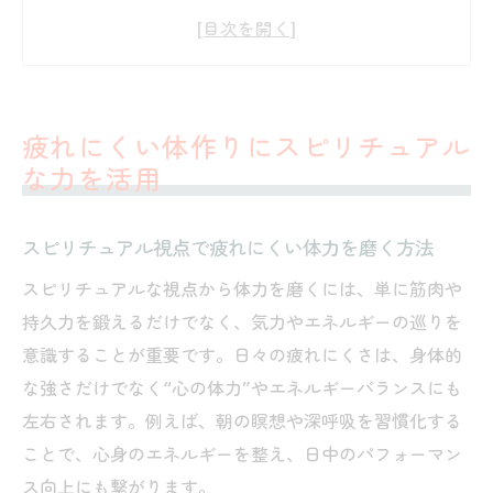
心と体を整えるスピリチュアル体力強化術
日常生活にスピリチュアル体力活用を取り
入れるコツ
スピリチュアルがもたらす結局は体力の底
疲れにくい体作りにスピリチュアル
上げ効果
な力を活用
人生体力に影響するスピリチュアルな巡り
の大切さ
スピリチュアル視点で疲れにくい体力を磨く方法
人生を変えるスピリチュアル体力底上げ術
スピリチュアルな視点から体力を磨くには、単に筋肉や
人生体力を伸ばすスピリチュアルな実践法
持久力を鍛えるだけでなく、気力やエネルギーの巡りを
の基本
意識することが重要です。日々の疲れにくさは、身体的
スピリチュアルで体も心も強くなる習慣づ
な強さだけでなく“心の体力”やエネルギーバランスにも
くり
左右されます。例えば、朝の瞑想や深呼吸を習慣化する
結局は体力？スピリチュアル流で変わる日
ことで、心身のエネルギーを整え、日中のパフォーマン
常
ス向上にも繋がります。