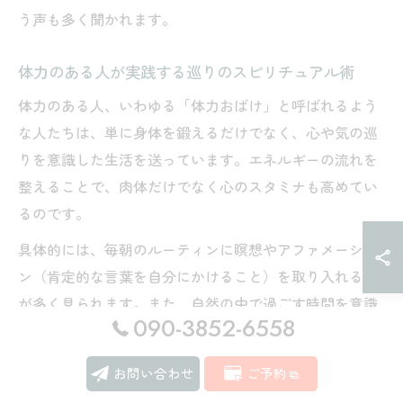
う声も多く聞かれます。
体力のある人が実践する巡りのスピリチュアル術
体力のある人、いわゆる「体力おばけ」と呼ばれるよう
な人たちは、単に身体を鍛えるだけでなく、心や気の巡
りを意識した生活を送っています。エネルギーの流れを
整えることで、肉体だけでなく心のスタミナも高めてい
るのです。
具体的には、毎朝のルーティンに瞑想やアファメーショ
ン（肯定的な言葉を自分にかけること）を取り入れる人
が多く見られます。また、自然の中で過ごす時間を意識
090-3852-6558
的に作り、心身をリセットすることも重要な習慣です。
スピリチュアルな観点からは、不要なストレスやネガテ
お問い合わせ
ご予約
ィブな感情を手放すことで、体力の消耗を防ぐことがで