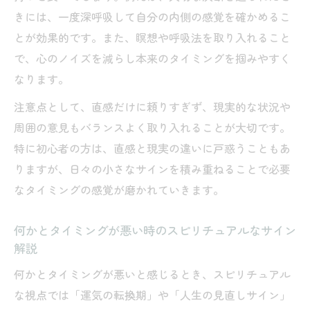
スピリチュアルでタイミングの流れに乗る
きには、一度深呼吸して自分の内側の感覚を確かめるこ
実践法
とが効果的です。また、瞑想や呼吸法を取り入れること
タイミングが悪い時期を好転させるスピリ
で、心のノイズを減らし本来のタイミングを掴みやすく
チュアル習慣
なります。
タイミングが合う瞬間を引き寄せるスピリ
注意点として、直感だけに頼りすぎず、現実的な状況や
チュアル活用法
周囲の意見もバランスよく取り入れることが大切です。
スピリチュアルなサインを日常で見逃さな
特に初心者の方は、直感と現実の違いに戸惑うこともあ
いポイント
りますが、日々の小さなサインを積み重ねることで必要
タイミングが合わない時も味方にするスピ
なタイミングの感覚が磨かれていきます。
リチュアル術
何かとタイミングが悪い時のスピリチュアルなサイン
解説
何かとタイミングが悪いと感じるとき、スピリチュアル
な視点では「運気の転換期」や「人生の見直しサイン」