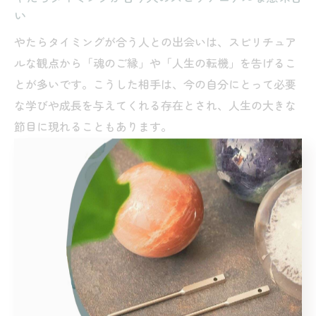
い
やたらタイミングが合う人との出会いは、スピリチュア
ルな観点から「魂のご縁」や「人生の転機」を告げるこ
とが多いです。こうした相手は、今の自分にとって必要
な学びや成長を与えてくれる存在とされ、人生の大きな
節目に現れることもあります。
具体的には、偶然同じ場所で何度も出会う、考えていた
ことを相手も同時に感じている、些細なタイミングまで
一致するなど、通常では考えにくい一致が続くのが特徴
です。スピリチュアル的には、こうした現象は「波長が
同調している」「前世からのご縁がある」などと解釈さ
れることもあり、互いにポジティブな影響を与え合う関
係性です。
このような相手と出会った場合、自分の直感や感覚を信