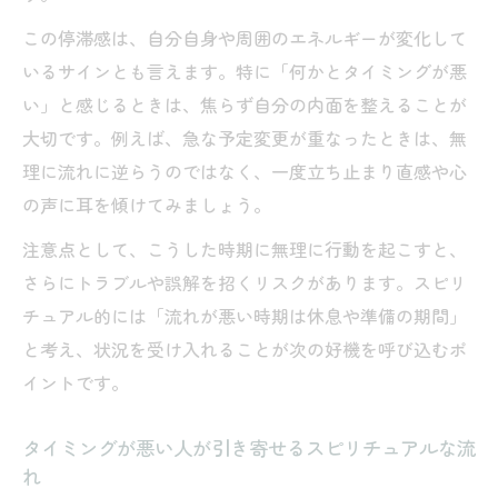
ルな意味合い
この停滞感は、自分自身や周囲のエネルギーが変化して
合う異性との出会いに見るスピリチュアル
いるサインとも言えます。特に「何かとタイミングが悪
なサインとは
い」と感じるときは、焦らず自分の内面を整えることが
スピリチュアル的に現れる必要なタイミン
大切です。例えば、急な予定変更が重なったときは、無
グの兆し
理に流れに逆らうのではなく、一度立ち止まり直感や心
タイミングが合う人がもたらすご縁の秘密
の声に耳を傾けてみましょう。
タイミングが合う人とのスピリチュアルな
注意点として、こうした時期に無理に行動を起こすと、
縁の深さ
さらにトラブルや誤解を招くリスクがあります。スピリ
スピリチュアルで見るご縁とタイミングの
チュアル的には「流れが悪い時期は休息や準備の期間」
関係性
と考え、状況を受け入れることが次の好機を呼び込むポ
タイミングが合うスピリチュアルな人との
イントです。
出会い方
必要なタイミングで現れるご縁のスピリチ
タイミングが悪い人が引き寄せるスピリチュアルな流
れ
ュアル解釈