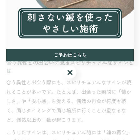
じて行動することが大切です。「なぜか安心する」「一
緒にいると時間が早く感じる」といった感覚は、スピリ
チュアルなご縁のサイン。無理に距離を詰めるのではな
く、自然な流れの中で関係を深めることが、より良いご
縁につながります。
ご予約はこちら
合う異性との出会いに見るスピリチュアルなサインと
は
ご予約はこちら
合う異性と出会う際にも、スピリチュアルなサインが現
れることが多いです。たとえば、出会った瞬間に「懐か
しさ」や「安心感」を覚える、偶然の再会が何度も続
く、同じタイミングで同じ場所に行くことが重なるな
ど、偶然以上の一致が起こります。
こうしたサインは、スピリチュアル的には「魂の再会」