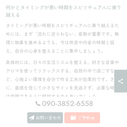
何かとタイミングが悪い時期をスピリチュアルに乗り
越える
タイミングが悪い時期をスピリチュアルに乗り越えるた
めには、まず「流れに逆らわない」姿勢が重要です。無
理に物事を進めるよりも、今は休息や内省の時期と捉
え、自分の心身を整えることに集中しましょう。
具体的には、日々の生活リズムを整える、好きな音楽や
アロマを使ってリラックスする、自然の中で過ごすな
ど、心地よい環境を自分で作る工夫が効果的です。さら
に、直感を信じて小さなサインを見逃さず、必要な時に
は信頼できる人に相談するのも良いでしょう。
090-3852-6558
このような時期を丁寧に過ごすことで、次第に運気やタ
イミングの流れが変わり、新たなご縁やチャンスが訪れ
お問い合わせ
ご予約
ることが多いです。焦らず自分を信じて、今できること