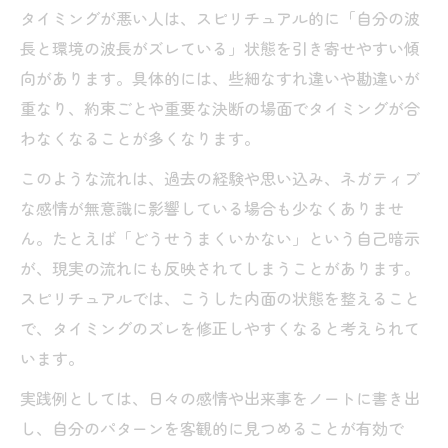
やたらタイミングが合う人の縁をスピリチ
タイミングが悪い人は、スピリチュアル的に「自分の波
ュアルで紐解く
長と環境の波長がズレている」状態を引き寄せやすい傾
向があります。具体的には、些細なすれ違いや勘違いが
何かとタイミングが悪い日々の背景にある運気
重なり、約束ごとや重要な決断の場面でタイミングが合
の流れ
わなくなることが多くなります。
スピリチュアルで読むタイミングが悪い人
の特徴
このような流れは、過去の経験や思い込み、ネガティブ
な感情が無意識に影響している場合も少なくありませ
タイミングが悪い日が続く時期のスピリチ
ん。たとえば「どうせうまくいかない」という自己暗示
ュアルな意味
が、現実の流れにも反映されてしまうことがあります。
運気が低迷する時のスピリチュアル的なタ
スピリチュアルでは、こうした内面の状態を整えること
イミング対処法
で、タイミングのズレを修正しやすくなると考えられて
スピリチュアルでみるタイミングが悪いこ
います。
との理由
実践例としては、日々の感情や出来事をノートに書き出
何かとタイミングが悪い時期をスピリチュ
し、自分のパターンを客観的に見つめることが有効で
アルに乗り越える