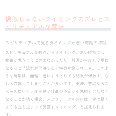
ュアルな流れ
スピリチュアル視点で必要なタイミングを
偶然じゃないタイミングのズレとス
見極める方法
ピリチュアルな意味
何かとタイミングが悪い時のスピリチュア
ルなサイン解説
スピリチュアルで見るタイミングが悪い時期の特徴
タイミングが合わない時スピリチュアルな
スピリチュアルな観点からタイミングが悪い時期には、
意味を探るコツ
物事が思うように進まなかったり、計画が何度も変更に
合う時と合わない時に現れるスピリチュアルサ
なるなど「流れが停滞する」特徴が見られます。このよ
イン
うな時期は、無理に進めようとしても結果が伴わず、む
タイミングが合う人のスピリチュアルサイ
しろ疲弊してしまうことが多いです。実際、普段ならス
ンを見抜く
ムーズにいく人間関係や仕事の予定が不思議と合わなく
タイミングが悪いことが続く時のスピリチ
なることが続く場合、スピリチュアル的には「今は動く
ュアル前兆
よりも立ち止まって見直すタイミング」と捉えられま
やたらタイミングが合う人のスピリチュア
す。