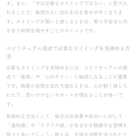
す。また、「今は必要なタイミングではない」と受け入
恋愛や人間関係に活かすスピリチュアル的解釈
れることで、無理のない流れを引き寄せやすくなりま
法
す。タイミングが悪いと感じるときは、焦らず自分と向
恋愛でタイミングが合わない時のスピリチ
き合う時間を増やすことがポイントです。
ュアル解釈
スピリチュアルな視点で人間関係のタイミ
スピリチュアル視点で必要なタイミングを見極める方
ングを活かす
法
タイミングが合う恋愛のスピリチュアルな
必要なタイミングを見極めるには、スピリチュアルの視
サインを知る
点で「直感」や「心のサイン」に敏感になることが重要
タイミングが悪い恋愛時期をスピリチュア
です。物事が自然な流れで進むときは、心が軽く感じら
ルで前向きに捉える
れたり、思いがけないサポートが現れることが多いで
必要なタイミングを恋愛や人間関係に活か
す。
すスピリチュアル法
具体的な方法として、毎日の出来事や出会いに対して
流れに乗るための実践的なスピリチュアル活用
「違和感」や「ワクワク感」があるかを観察する習慣を
術
持つと良いでしょう。例えば、大切な決断を迫られたと