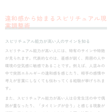
現実で役立つスピリチュアル的直感の磨き
方
違和感から始まるスピリチュアル現
スピリチュアルが導く波動と人間関係の整
実調整術
え方
現実に合わせるためのスピリチュアル思考
スピリチュアル能力が高い人のサインを知る
法
スピリチュアル能力が高い人には、特有のサインや特徴
タイミングを見極める直感と人間関係の新発見
が見られます。代表的なのは、直感が鋭く、周囲の人や
スピリチュアルでタイミングを見極めるコ
環境の空気感に敏感であることです。例えば、人混みの
ツ
中で突然エネルギーの違和感を感じたり、相手の感情や
人間関係のタイミングをスピリチュアルで
考えが言葉にしなくても伝わってくる経験が挙げられま
考える
す。
直感を生かしてスピリチュアルに行動を選
また、スピリチュアル能力が高い人は日常生活の中で偶
ぶ方法
然が重なったり、「タイミングが合う」と感じる現象が
タイミングが合う人のスピリチュアルな特