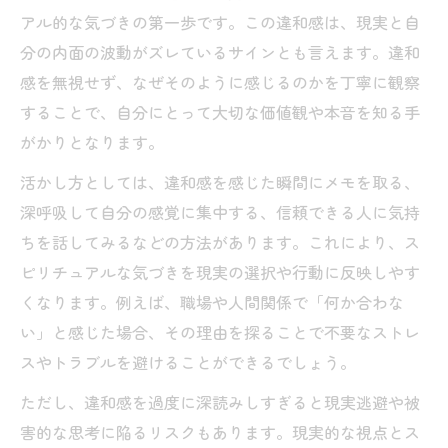
アル的な気づきの第一歩です。この違和感は、現実と自
波動が合わない人の特徴とスピリチュアル
分の内面の波動がズレているサインとも言えます。違和
的対処
感を無視せず、なぜそのように感じるのかを丁寧に観察
スピリチュアルで距離感を保つ考え方
することで、自分にとって大切な価値観や本音を知る手
無理をしないスピリチュアルな人間関係の
がかりとなります。
築き方
活かし方としては、違和感を感じた瞬間にメモを取る、
波動の違いを受け入れるスピリチュアル的
深呼吸して自分の感覚に集中する、信頼できる人に気持
成長
ちを話してみるなどの方法があります。これにより、ス
スピリチュアル視点で関係性を見直すコツ
ピリチュアルな気づきを現実の選択や行動に反映しやす
魂レベルで納得できる現実の整え方
くなります。例えば、職場や人間関係で「何か合わな
魂レベルで納得するスピリチュアルな現実
い」と感じた場合、その理由を探ることで不要なストレ
調整法
スやトラブルを避けることができるでしょう。
スピリチュアルで自分を深く理解するポイ
ただし、違和感を過度に深読みしすぎると現実逃避や被
ント
害的な思考に陥るリスクもあります。現実的な視点とス
現実と魂を結ぶスピリチュアルな整え方