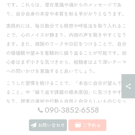
です。これらは、潜在意識や魂からのメッセージであ
り、自分自身の本音や本質を知る手がかりとなります。
実践的には、毎日数分でも瞑想や呼吸法を取り入れるこ
とで、心のノイズが静まり、内側の声を聴きやすくなり
ます。また、感謝のワークや日記をつけることで、自分
の価値観や望みを客観的に振り返ることが可能です。初
心者はまず小さな気づきから、経験者はより深いテーマ
への問いかけを意識すると良いでしょう。
こうした習慣を続けることで、「本当に自分が望んでい
ること」や「繰り返す課題の根本原因」に気づきやすく
なり、現実の選択や行動も自然と自分らしいものになっ
090-3852-6558
ていきます。焦らず、日常に根ざした実践を心がけるこ
とが大切です。
お問い合わせ
ご予約