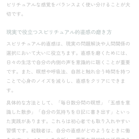
ピリチュアルな感覚をバランスよく使い分けることが大
納得感を高めるスピリチュアル的思考の実
切です。
践
スピリチュアルがもたらす安心感と現実の
現実で役立つスピリチュアル的直感の磨き方
変化
スピリチュアル的直感は、現実の問題解決や人間関係の
安心感を導くスピリチュアルな日常の選択
選択において大いに役立ちます。直感を磨くためには、
スピリチュアル思考で毎日の安心感を育て
日々の生活で自分の内側の声を意識的に聴くことが重要
る
です。また、瞑想や呼吸法、自然と触れ合う時間を持つ
現実に活かせるスピリチュアルな選択の仕
ことで心身のノイズを減らし、直感をクリアにできま
方
す。
スピリチュアルが導く心地よい日常の作り
具体的な方法として、「毎日数分間の瞑想」「五感を意
方
識した散歩」「自分の気持ちを日記に書き出す」といっ
安心感を得るためのスピリチュアル的工夫
た実践があります。これらは初心者でも取り入れやすい
習慣です。経験者は、自分の直感がどのようなときに働
日常で実践できるスピリチュアルのヒント