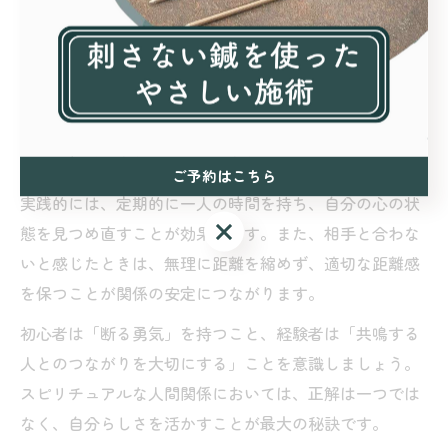
スピリチュアル視点で心地よい関係を築く秘訣
スピリチュアルな視点で心地よい人間関係を築くために
は、「無理をしない」「本音を大切にする」「相手の成
長や変化も受け入れる」ことがポイントです。現実に合
わせる努力も大切ですが、自分の波動や感覚を犠牲にし
てまで相手に合わせる必要はありません。
ご予約はこちら
実践的には、定期的に一人の時間を持ち、自分の心の状
ご予約はこちら
態を見つめ直すことが効果的です。また、相手と合わな
いと感じたときは、無理に距離を縮めず、適切な距離感
を保つことが関係の安定につながります。
初心者は「断る勇気」を持つこと、経験者は「共鳴する
人とのつながりを大切にする」ことを意識しましょう。
スピリチュアルな人間関係においては、正解は一つでは
なく、自分らしさを活かすことが最大の秘訣です。