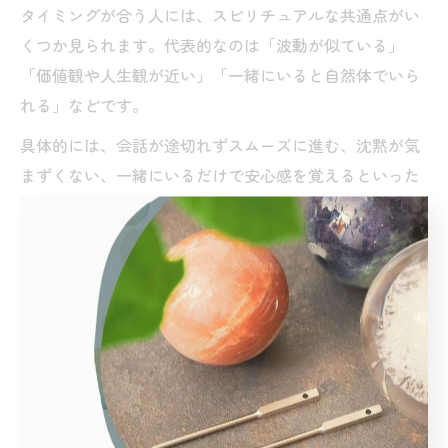
タイミングが合う人には、スピリチュアルな共通点がい
くつか見られます。代表的なのは「波動が似ている」
「価値観や人生観が近い」「一緒にいると自然体でいら
れる」などです。
具体的には、会話が途切れずスムーズに進む、沈黙が気
まずくない、一緒にいるだけで安心感を覚えるといった
体験が挙げられます。こうした特徴は、スピリチュアル
的にみると魂の成長段階や課題が似ている場合にも多く
現れます。
注意点として、最初は波動が合っていても、成長や環境
の変化で徐々にずれてくることもあります。その際は無
理に関係を続けるのではなく、お互いのタイミングを尊
重して距離を置くことも大切です。