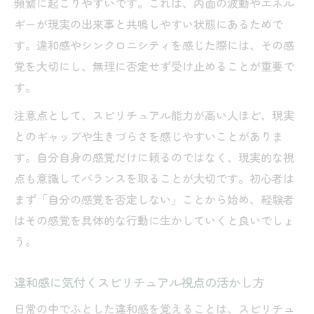
頻繁に起こりやすいです。これは、内面の波動やエネル
徴とは
ギーが現実の出来事と共鳴しやすい状態にあるためで
スピリチュアル視点で心地よい関係を築く
す。違和感やシンクロニシティを感じた際には、その感
秘訣
覚を大切にし、無理に否定せず受け止めることが重要で
現実を変えるスピリチュアル実践とは
す。
スピリチュアルで現実が変わる仕組みを解
注意点として、スピリチュアル能力が高い人ほど、現実
説
とのギャップや生きづらさを感じやすいことがありま
実践できるスピリチュアル現実調整の具体
す。自分自身の感覚だけに頼るのではなく、現実的な視
例
点も意識してバランスを取ることが大切です。初心者は
スピリチュアル実践で思考と行動を整える
まず「自分の感覚を否定しない」ことから始め、経験者
方法
はその感覚を具体的な行動に生かしていくと良いでしょ
現実を変えるためのスピリチュアル的工夫
う。
スピリチュアル実践が日常に与える変化と
違和感に気付くスピリチュアル視点の活かし方
は
波動が合わない相手との距離感を学ぶ方法
日常の中でふとした違和感を覚えることは、スピリチュ