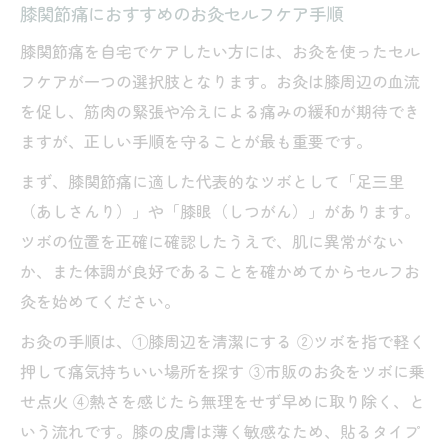
膝関節痛におすすめのお灸セルフケア手順
膝関節痛を自宅でケアしたい方には、お灸を使ったセル
フケアが一つの選択肢となります。お灸は膝周辺の血流
を促し、筋肉の緊張や冷えによる痛みの緩和が期待でき
ますが、正しい手順を守ることが最も重要です。
まず、膝関節痛に適した代表的なツボとして「足三里
（あしさんり）」や「膝眼（しつがん）」があります。
ツボの位置を正確に確認したうえで、肌に異常がない
か、また体調が良好であることを確かめてからセルフお
灸を始めてください。
お灸の手順は、①膝周辺を清潔にする ②ツボを指で軽く
押して痛気持ちいい場所を探す ③市販のお灸をツボに乗
せ点火 ④熱さを感じたら無理をせず早めに取り除く、と
いう流れです。膝の皮膚は薄く敏感なため、貼るタイプ