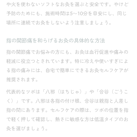
や火を使わないソフトなお灸を選ぶと安全です。やけど
予防のためにも、施術時間は5〜10分を目安にし、同じ
場所に連続でお灸をしないよう注意しましょう。
指の関節痛を和らげるお灸の具体的な方法
指の関節痛でお悩みの方にも、お灸は血行促進や痛みの
軽減に役立つとされています。特に冷えや使いすぎによ
る指の痛みには、自宅で簡単にできるお灸セルフケアが
推奨されます。
代表的なツボは「八邪（はちじゃ）」や「合谷（ごうこ
く）」です。八邪は各指の付け根、合谷は親指と人差し
指の間にあります。セルフケアの際は、ツボの位置を指
で軽く押して確認し、熱さに敏感な方は低温タイプのお
灸を選びましょう。