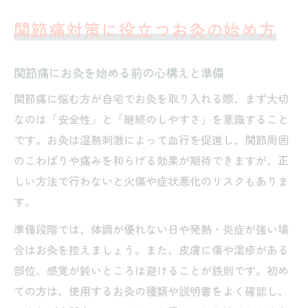
慎重派も安心できるお灸安全ポイント
関節痛対策に役立つお灸の始め方
お灸で火傷や悪化を防ぐ安全管理のコツ
関節痛セルフケアに不可欠なお灸の注意事
関節痛にお灸を始める前の心構えと準備
項
関節痛に悩む方が自宅でお灸を取り入れる際、まず大切
お灸を安全に使うための温度・時間の目安
なのは「安全性」と「継続のしやすさ」を意識すること
敏感肌や高齢者向けお灸の安全な実践方法
です。お灸は温熱刺激によって血行を促進し、関節周囲
お灸を避けるべき場所とその理由を解説
のこわばりや痛みを和らげる効果が期待できますが、正
痛み緩和へ導く関節用ツボとお灸の知識
しい方法で行わないと火傷や症状悪化のリスクもありま
す。
関節痛に効果的なお灸のツボを見つける方
法
準備段階では、体調が優れない日や発熱・炎症が強い場
膝や指の関節痛に選ばれるお灸の代表的ツ
合はお灸を控えましょう。また、皮膚に傷や湿疹がある
ボ
部位、感覚が鈍いところは避けることが鉄則です。初め
ての方は、使用するお灸の種類や説明書をよく確認し、
お灸をすえるべき位置とツボの探し方ガイ