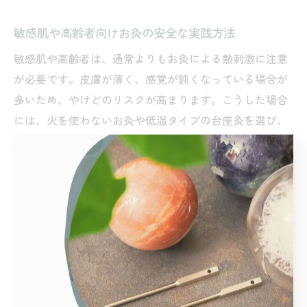
敏感肌や高齢者向けお灸の安全な実践方法
敏感肌や高齢者は、通常よりもお灸による熱刺激に注意
が必要です。皮膚が薄く、感覚が鈍くなっている場合が
多いため、やけどのリスクが高まります。こうした場合
には、火を使わないお灸や低温タイプの台座灸を選び、
施術時間も3分〜5分程度から始めるのが安全です。
施術中は常に熱さを確認し、少しでも痛みや違和感があ
ればすぐに中止しましょう。皮膚の弱い部分や関節の突
出部では、特に慎重な対応が求められます。高齢者の場
合、家族や介助者と一緒に行うことで安全性が高まり、
不安や失敗も防ぐことができます。
また、敏感肌の方からは「火を使わないタイプに変えた
ら安心して続けられた」「短時間施術にしてから肌トラ