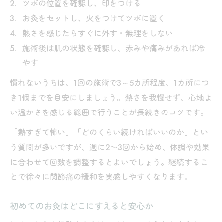
ツボの位置を確認し、印をつける
お灸を避ける時間や状態を事前に把握しよ
お灸をセットし、火をつけてツボに置く
う
熱さを感じたらすぐに外す・無理をしない
炎症や腫れが強い時のお灸のリスクと注意
施術後は肌の状態を確認し、赤みや痛みがあれば冷
お灸で失敗しないための使用時間と部位の
やす
選び方
慣れないうちは、1回の施術で3～5カ所程度、1カ所につ
自己流お灸でやりがちなNG行動とその理由
き1個までを目安にしましょう。熱さを我慢せず、心地よ
毎日続けるためのお灸セルフケア習慣
い温かさを感じる範囲で行うことが長続きのコツです。
無理なく続くお灸セルフケアの習慣化のコ
「熱すぎて怖い」「どのくらい続ければいいのか」とい
ツ
う質問が多いですが、週に2〜3回から始め、体調や効果
関節痛ケアに役立つお灸の日常的な取り入
に合わせて回数を調整するとよいでしょう。継続するこ
れ方
とで徐々に関節痛の緩和を実感しやすくなります。
お灸を続けるための簡単ステップと工夫例
初めてのお灸はどこにすえると安心か
関節痛緩和を目指したお灸の定期的な活用
法