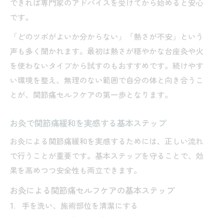
できれば専門家のアドバイスを受けてから始めると安心
ド
です。
関節炎向けお灸のツボとそのケア効果を解
説
「どのツボがよいか分からない」「熱さが不安」という
関節痛緩和に役立つお灸のツボの特徴とは
声も多く聞かれます。最初は熱さが穏やかな台座灸や火
を使わないタイプから試すのもおすすめです。続けやす
膝や指の関節痛を和らげるセルフお灸術
い環境を整え、無理のない範囲で自分の体と向き合うこ
膝関節痛におすすめのお灸セルフケア手順
とが、関節痛セルフケアの第一歩となります。
指の関節痛を和らげるお灸の具体的な方法
お灸で膝や指の違和感を緩和するコツ
お灸で関節痛緩和を実感する基本ステップ
セルフお灸で関節痛を穏やかにケアする習
お灸による関節痛緩和を実感するためには、正しい流れ
慣
で行うことが重要です。基本ステップを守ることで、効
痛みが強い日のお灸活用と控えるタイミン
果を高めつつ安全性も両立できます。
グ
お灸による関節痛セルフケアの基本ステップ
やってはいけないお灸の注意点と実践法
手を洗い、施術部位を清潔にする
お灸で関節痛が悪化しやすい危険なケース