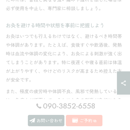
必ず使用を中止し、専門家に相談しましょう。
お灸を避ける時間や状態を事前に把握しよう
お灸はいつでも行えるわけではなく、避けるべき時間帯
や体調があります。たとえば、食後すぐや飲酒後、発熱
時は血流や体調の変化により、お灸による刺激が強く出
てしまうことがあります。特に夜遅くや寝る直前は体温
が上がりやすく、やけどのリスクが高まるため控えた方
が安全です。
また、極度の疲労時や体調不良、風邪で発熱している時
は、免疫力が低下しているためお灸の刺激が負担になる
090-3852-6558
こともあります。自分の体調をよく観察し、違和感があ
る場合は無理にセルフケアを行わず、安静を優先しまし
お問い合わせ
ご予約
ょう。安全なタイミングを選ぶことが、関節痛の悪化予