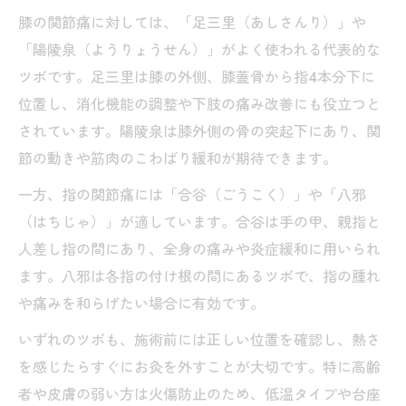
膝の関節痛に対しては、「足三里（あしさんり）」や
「陽陵泉（ようりょうせん）」がよく使われる代表的な
ツボです。足三里は膝の外側、膝蓋骨から指4本分下に
位置し、消化機能の調整や下肢の痛み改善にも役立つと
されています。陽陵泉は膝外側の骨の突起下にあり、関
節の動きや筋肉のこわばり緩和が期待できます。
一方、指の関節痛には「合谷（ごうこく）」や「八邪
（はちじゃ）」が適しています。合谷は手の甲、親指と
人差し指の間にあり、全身の痛みや炎症緩和に用いられ
ます。八邪は各指の付け根の間にあるツボで、指の腫れ
や痛みを和らげたい場合に有効です。
いずれのツボも、施術前には正しい位置を確認し、熱さ
を感じたらすぐにお灸を外すことが大切です。特に高齢
者や皮膚の弱い方は火傷防止のため、低温タイプや台座