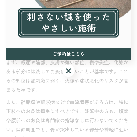
ブルが減った」といった体験談もあります。無理をせ
ず、少しずつ体調や肌の状態に合わせて調整していくこ
とが、長く続けるコツです。
お灸を避けるべき場所とその理由を解説
お灸には施術を避けるべき場所がいくつか存在します。
ご予約はこちら
まず、顔面や陰部、皮膚が薄い部位、傷や炎症、化膿が
ご予約はこちら
ある部分には決してお灸をしないことが基本です。これ
らの部位は熱刺激に弱く、火傷や症状悪化のリスクが高
まるためです。
また、静脈瘤や糖尿病などで血流障害がある方は、特に
下肢へのお灸は慎重にすべきです。妊娠中の方も、腹部
や腰部へのお灸は専門家の指導なしに行わないでくださ
い。関節周囲でも、骨が突出している部分や神経に近い