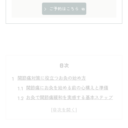
ご予約はこちら
目次
関節痛対策に役立つお灸の始め方
関節痛にお灸を始める前の心構えと準備
お灸で関節痛緩和を実感する基本ステップ
初めてのお灸はどこにすえると安心か
自宅でできるお灸の正しい使い方入門
関節痛対策に適したお灸の選び方と注意点