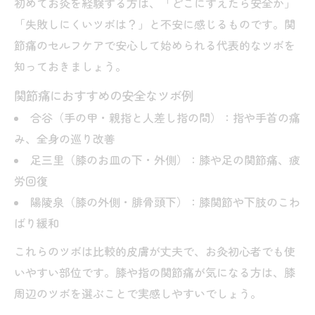
初めてお灸を経験する方は、「どこにすえたら安全か」
忙しい日でもお灸を取り入れる時間の作り
「失敗しにくいツボは？」と不安に感じるものです。関
方
節痛のセルフケアで安心して始められる代表的なツボを
知っておきましょう。
関節痛におすすめの安全なツボ例
合谷（手の甲・親指と人差し指の間）：指や手首の痛
み、全身の巡り改善
足三里（膝のお皿の下・外側）：膝や足の関節痛、疲
労回復
陽陵泉（膝の外側・腓骨頭下）：膝関節や下肢のこわ
ばり緩和
これらのツボは比較的皮膚が丈夫で、お灸初心者でも使
いやすい部位です。膝や指の関節痛が気になる方は、膝
周辺のツボを選ぶことで実感しやすいでしょう。