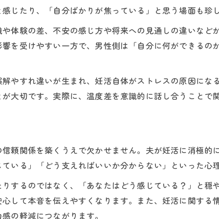
妊活における男性の無力感とその正体
と感じたり、「自分ばかりが焦っている」と思う場面も珍
妊活で夫が避けたい本音の伝え方を考える
識や体験の差、不安の感じ方や将来への見通しの違いなど
気持ちがすれ違う時の妊活コミュニケーション術
影響を受けやすい一方で、男性側は「自分に何ができるの
妊活で気持ちがズレた時の対話のコツ
妊活夫婦で絶対に避けるべき言葉とは
誤解やすれ違いが生まれ、妊活自体がストレスの原因にな
妊活における気持ちの橋渡しの工夫
とが大切です。実際に、温度差を意識的に話し合うことで
妊活の話し合いをうまく進めるポイント
妊活夫婦間のイライラ軽減コミュニケーション
心が離れそうな妊活期の乗り越えポイント
の信頼関係を築くうえで欠かせません。夫が妊活に消極的
妊活中に心が離れそうな時の対処法
じている」「どう支えればいいか分からない」といった心
妊活で夫婦仲が悪くなる前にできる工夫
たりするのではなく、「あなたはどう感じている？」と穏
妊活中の危機を乗り越える夫婦のルール
安心して本音を伝えやすくなります。また、妊活に関する
妊活で孤独を感じた時の気持ちの整え方
力感の軽減につながります。