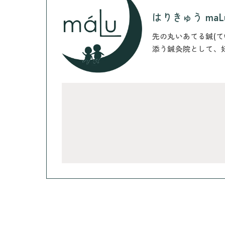
はりきゅう maL
先の丸いあてる鍼(
添う鍼灸院として、