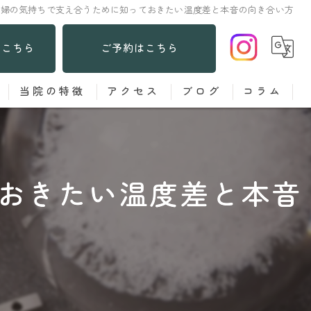
夫婦の気持ちで支え合うために知っておきたい温度差と本音の向き合い方
はこちら
ご予約はこちら
当院の特徴
アクセス
ブログ
コラム
あてる鍼
お灸
おきたい温度差と本音
子ども
女性
肩こり