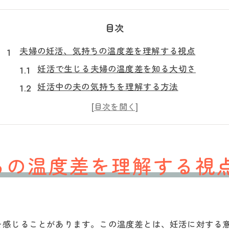
目次
夫婦の妊活、気持ちの温度差を理解する視点
妊活で生じる夫婦の温度差を知る大切さ
妊活中の夫の気持ちを理解する方法
妊活で妻が感じる孤独と向き合うには
妊活が夫婦仲に及ぼす影響と対策例
妊活夫婦間でイライラを減らす工夫を考える
妊活を通じた夫の本音と愛情の表れ方とは
ちの温度差を理解する視
妊活中の夫はどんな本音を抱えているか
妊活で夫が消極的に見える理由を探る
さ
妊活で見せる夫の愛情表現の特徴とは
を感じることがあります。この温度差とは、妊活に対する