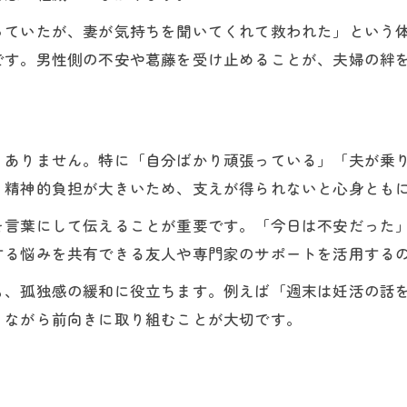
妊活の停滞期に支え合うためのヒント
っていたが、妻が気持ちを聞いてくれて救われた」という
温度差やイライラを減らす妊活中の工夫
です。男性側の不安や葛藤を受け止めることが、夫婦の絆
妊活の温度差を埋める日常の工夫
妊活でイライラを抑えるための習慣作り
妊活夫婦で感情のすれ違いを防ぐ方法
くありません。特に「自分ばかり頑張っている」「夫が乗
妊活中も笑顔で過ごすコツとポイント
・精神的負担が大きいため、支えが得られないと心身とも
妊活中にできる気持ちのリフレッシュ法
を言葉にして伝えることが重要です。「今日は不安だった
二人で歩む妊活、気持ちをそろえるヒント
ご予約はこちら
ご予約はこちら
する悩みを共有できる友人や専門家のサポートを活用する
妊活を夫婦のプロジェクトに再定義しよう
も、孤独感の緩和に役立ちます。例えば「週末は妊活の話
妊活中の情報共有がもたらす安心感の理由
りながら前向きに取り組むことが大切です。
妊活は二人で進めるものと意識する大切さ
妊活夫婦が一緒に前進するための話し合い術
妊活の目標を共有して気持ちを一つにする