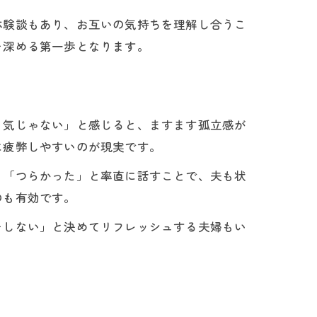
体験談もあり、お互いの気持ちを理解し合うこ
を深める第一歩となります。
り気じゃない」と感じると、ますます孤立感が
に疲弊しやすいのが現実です。
」「つらかった」と率直に話すことで、夫も状
のも有効です。
をしない」と決めてリフレッシュする夫婦もい